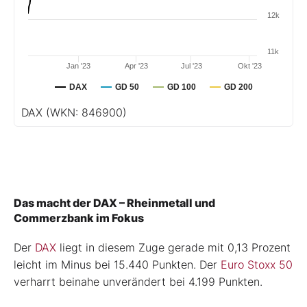
12k
11k
Jan '23
Apr '23
Jul '23
Okt '23
DAX
GD 50
GD 100
GD 200
DAX
(WKN: 846900)
Das macht der DAX – Rheinmetall und
Commerzbank im Fokus
Der
DAX
liegt in diesem Zuge gerade mit 0,13 Prozent
leicht im Minus bei 15.440 Punkten. Der
Euro Stoxx 50
verharrt beinahe unverändert bei 4.199 Punkten.