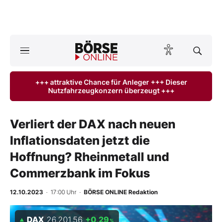
A
ktuelle Ausgabe BÖRSE ONLINE lesen
Börse
+++ attraktive Chance für Anleger +++ Dieser
Nutzfahrzeugkonzern überzeugt +++
News
Anlageprodukte
Verliert der DAX nach neuen
Inflationsdaten jetzt die
Finanz-Check
Hoffnung? Rheinmetall und
Abo & Shop
Commerzbank im Fokus
BO-Musterdepots
12.10.2023
· 17:00 Uhr
·
BÖRSE ONLINE Redaktion
Experten
DAX
26.201,56
+0,29
%