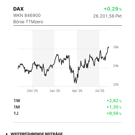
DAX
+0,29
%
WKN 846900
26.201,56
Pkt
Börse TTMzero
26k
24k
22k
Okt '25
Jan '26
Apr '26
Jul '26
1W
+2,62
%
1M
+1,35
%
1J
+9,56
%
WEITERFÜHRENDE BEITRÄGE