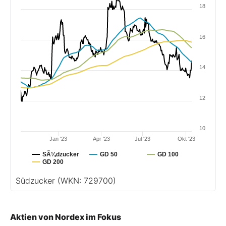
18
16
14
12
10
Jan '23
Apr '23
Jul '23
Okt '23
SÃ¼dzucker
GD 50
GD 100
GD 200
Südzucker
(WKN: 729700)
Aktien von Nordex im Fokus