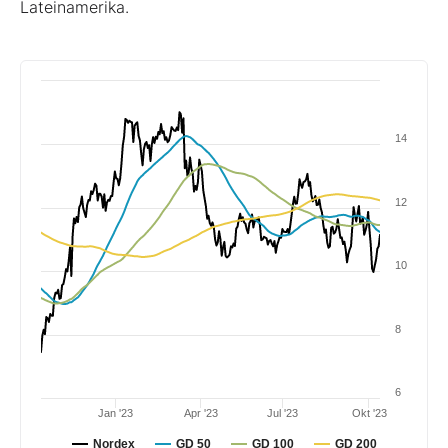
Lateinamerika.
14
12
10
8
6
Jan '23
Apr '23
Jul '23
Okt '23
Nordex
GD 50
GD 100
GD 200