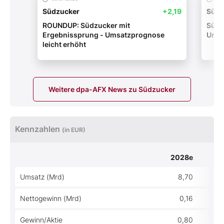
Südzucker
+2,19
Südz
ROUNDUP: Südzucker mit
Südz
Ergebnissprung - Umsatzprognose
Umsa
leicht erhöht
Weitere dpa-AFX News zu Südzucker
Kennzahlen
(in EUR)
2028e
Umsatz (Mrd)
8,70
Nettogewinn (Mrd)
0,16
Gewinn/Aktie
0,80