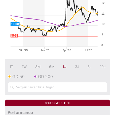
12
Mein B:O
11
10,08
10
Mein Konto
9
8,99
Folgen Sie uns
8
Okt '25
Jan '26
Apr '26
Jul '26
Kontakt
1T
1W
3M
6M
1J
3J
5J
10J
GD 50
GD 200
SEKTORVERGLEICH
Performance