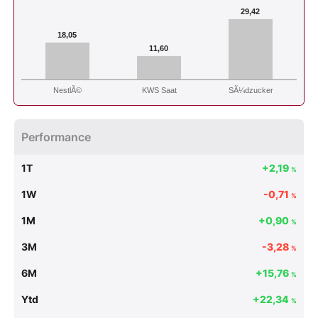
29,42
18,05
11,60
NestlÃ©
SÃ¼dzucker
KWS Saat
Performance
1T
+2,19
%
1W
-0,71
%
1M
+0,90
%
3M
-3,28
%
6M
+15,76
%
Ytd
+22,34
%