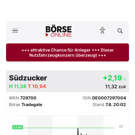
A
ktuelle Ausgabe BÖRSE ONLINE lesen
Börse
+++ attraktive Chance für Anleger +++ Dieser
Nutzfahrzeugkonzern überzeugt +++
News
Anlageprodukte
Südzucker
+2,19
%
Finanz-Check
H
11,38
T
10,94
11,32
EUR
WKN
729700
ISIN
DE0007297004
Abo & Shop
Börse
Tradegate
Stand
7.8. 20:02
BO-Musterdepots
13
13,02
Experten