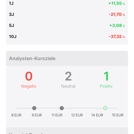
1J
+11,55
%
3J
-21,70
%
5J
+3,08
%
10J
-37,32
%
Analysten-Kursziele
0
2
1
Negativ
Neutral
Positiv
8 EUR
9 EUR
11 EUR
12 EUR
14 EUR
15 EUR