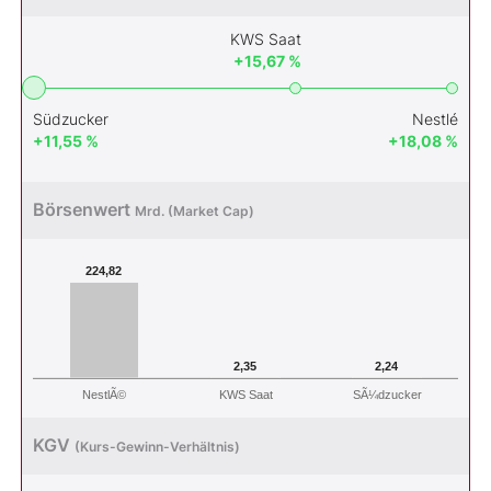
KWS Saat
+15,67 %
Südzucker
Nestlé
+11,55 %
+18,08 %
Börsenwert
Mrd. (Market Cap)
224,82
2,35
2,24
NestlÃ©
SÃ¼dzucker
KWS Saat
KGV
(Kurs-Gewinn-Verhältnis)