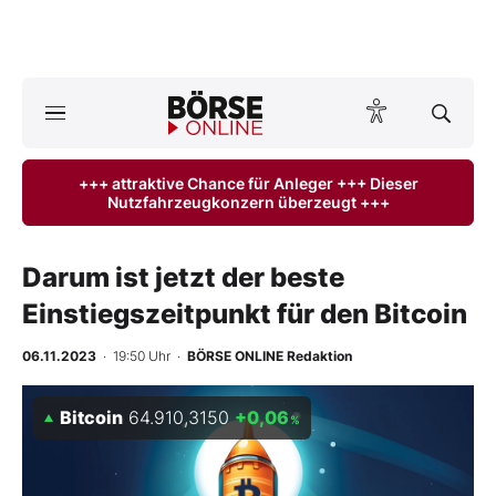
Börse
News
+++ attraktive Chance für Anleger +++ Dieser
Nutzfahrzeugkonzern überzeugt +++
Anlageprodukte
Finanz-Check
Darum ist jetzt der beste
Einstiegszeitpunkt für den Bitcoin
Abo & Shop
06.11.2023
· 19:50 Uhr
·
BÖRSE ONLINE Redaktion
BO-Musterdepots
Bitcoin
64.910,3150
+0,06
%
Experten
Mein B:O