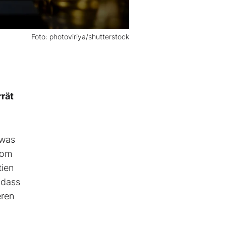
Foto: photoviriya/shutterstock
rrät
 was
Tom
tien
 dass
eren