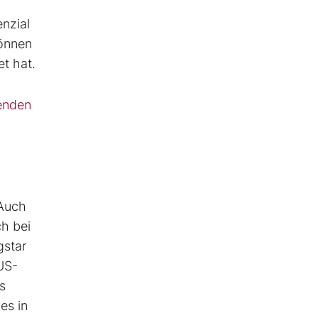
enzial
können
et hat.
enden
 Auch
ch bei
gstar
US-
s
es in