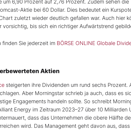
te um 6,90 Prozent auf 2,76 Prozent. Zudem sehen die
omcast-Aktie bei 60 Dollar. Dies bedeutet ein Kurspot
Chart zuletzt wieder deutlich gefallen war. Auch hier 
vorsichtig, bis sich ein richtiger Aufwärtstrend gebild
finden Sie jederzeit im
BÖRSE ONLINE Globale Divid
terbewerteten Aktien
ce
steigerten ihre Dividenden um rund sechs Prozent.
schlagen. Aber Morningstar schrieb ja auch, dass es si
istige Engagements handeln sollte. So schreibt Mornin
Alliant Energy im Zeitraum 2023–27 über 10 Milliarden 
untermauert, dass das Unternehmen die obere Hälfte de
reichen wird. Das Management geht davon aus, dass 