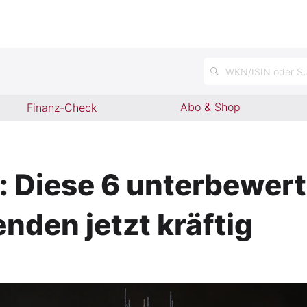
n
WKN/ISIN oder Su
Abo & Shop
Finanz-Check
: Diese 6 unterbewer
nden jetzt kräftig