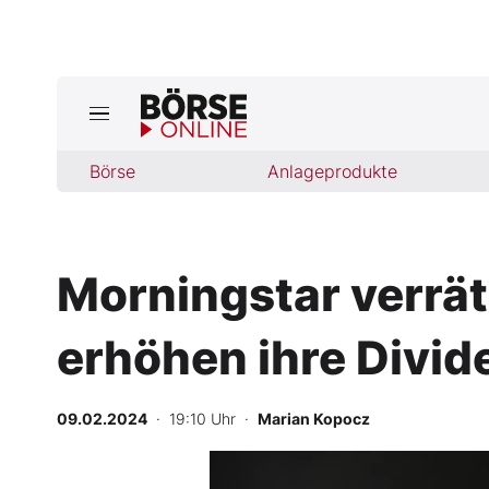
Jetzt a
ktuelle Ausgabe BÖRSE ONLINE lese
Börse
Börse
Anlageprodukte
News
Morningstar verrät
Anlageprodukte
erhöhen ihre Divide
Finanz-Check
Abo & Shop
09.02.2024
· 19:10 Uhr
·
Marian Kopocz
BO-Musterdepots