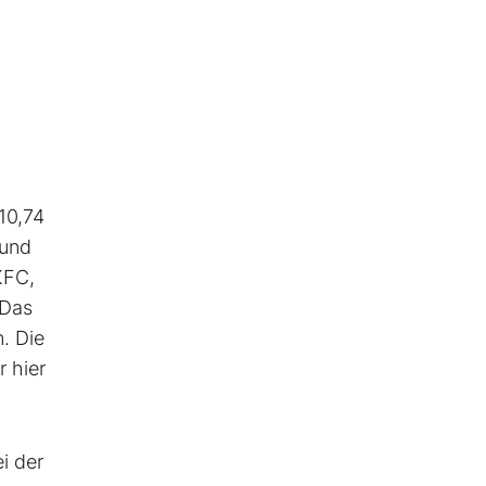
10,74
 und
KFC,
 Das
. Die
 hier
i der