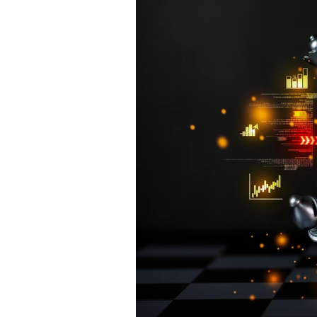
Experten
Mein B:O
Mein Konto
Folgen Sie uns
Kontakt