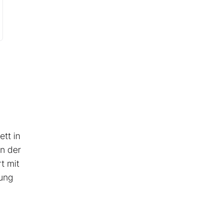
ett in
en der
t mit
lung