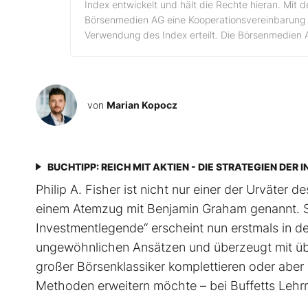
Index entwickelt und hält die Rechte hieran. Mit 
Börsenmedien AG eine Kooperationsvereinbarung 
Verwendung des Index erteilt. Die Börsenmedien 
von
Marian Kopocz
BUCHTIPP: REICH MIT AKTIEN - DIE STRATEGIEN DE
Philip A. Fisher ist nicht nur einer der Urväter 
einem Atemzug mit Benjamin Graham genannt. Sein
Investmentlegende“ erscheint nun erstmals in de
ungewöhnlichen Ansätzen und überzeugt mit üb
großer Börsenklassiker komplettieren oder aber 
Methoden erweitern möchte – bei Buffetts Lehrmei