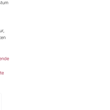
hstum
ur,
ten
dende
te