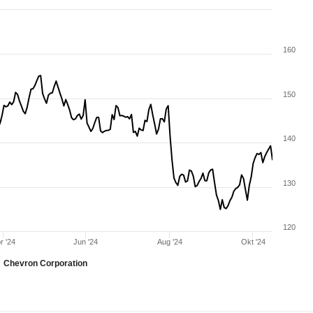
160
150
140
130
120
r '24
Jun '24
Aug '24
Okt '24
Chevron Corporation