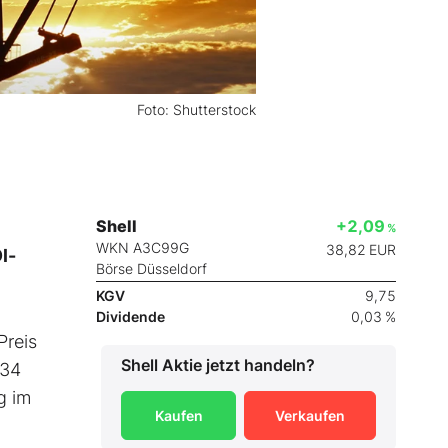
Foto: Shutterstock
Shell
+2,09
%
WKN A3C99G
38,82
EUR
l-
Börse Düsseldorf
KGV
9,75
Dividende
0,03 %
Preis
Shell
Aktie jetzt handeln?
,34
g im
Kaufen
Verkaufen