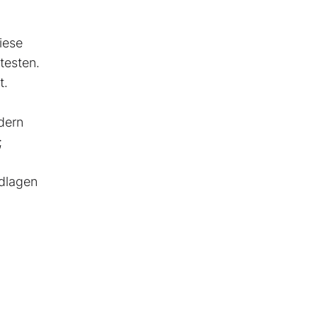
iese
testen.
t.
dern
;
ndlagen