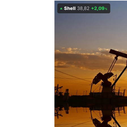
Experten
Shell
38,82
+2,09
%
Mein B:O
Mein Konto
Folgen Sie uns
Kontakt