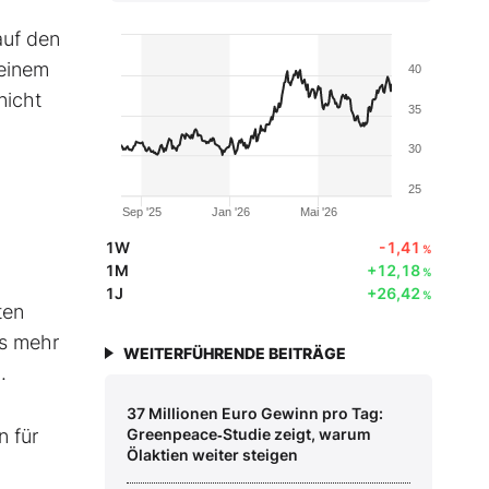
auf den
seinem
40
nicht
35
30
25
Sep '25
Jan '26
Mai '26
1W
-1,41
%
1M
+12,18
%
1J
+26,42
%
ten
as mehr
WEITERFÜHRENDE BEITRÄGE
z.
37 Millionen Euro Gewinn pro Tag:
n für
Greenpeace‑Studie zeigt, warum
Ölaktien weiter steigen