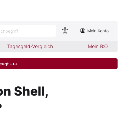
Mein Konto
chbegriff
Tagesgeld-Vergleich
Mein B:O
zeugt +++
on Shell,
?