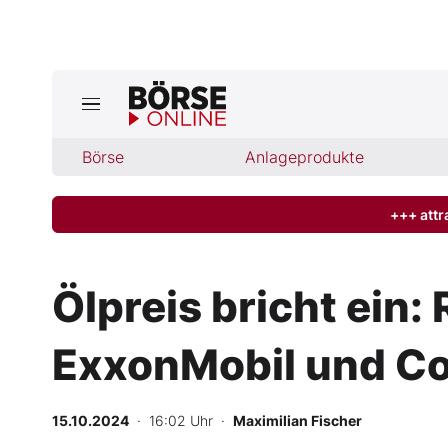
Jetzt a
ktuelle Ausgabe BÖRSE ONLINE lese
Börse
Börse
Anlageprodukte
News
+++ attr
Anlageprodukte
Ölpreis bricht ein: 
Finanz-Check
ExxonMobil und Co 
Abo & Shop
BO-Musterdepots
15.10.2024
· 16:02 Uhr
·
Maximilian Fischer