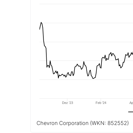
Dez '23
Feb '24
Ap
Chevron Corporation
(WKN: 852552)