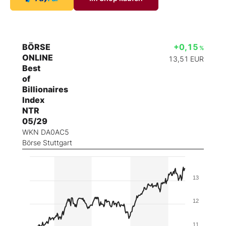
BÖRSE
+0,15
%
ONLINE
13,51
EUR
Best
of
Billionaires
Index
NTR
05/29
WKN DA0AC5
Börse Stuttgart
13
12
11