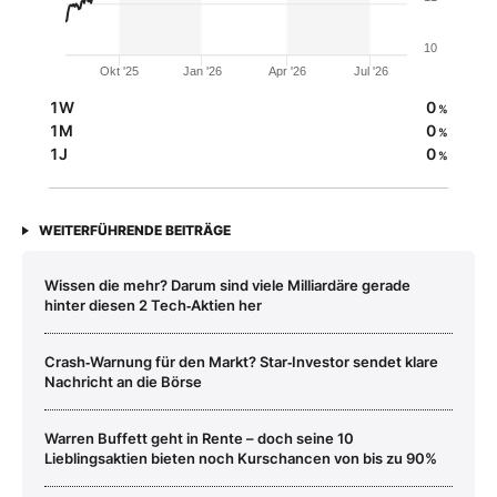
10
Okt '25
Jan '26
Apr '26
Jul '26
1W
0
%
1M
0
%
1J
0
%
WEITERFÜHRENDE BEITRÄGE
Wissen die mehr? Darum sind viele Milliardäre gerade
hinter diesen 2 Tech‑Aktien her
Crash‑Warnung für den Markt? Star‑Investor sendet klare
Nachricht an die Börse
Warren Buffett geht in Rente – doch seine 10
Lieblingsaktien bieten noch Kurschancen von bis zu 90%