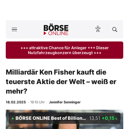
A
ktuelle Ausgabe BÖRSE ONLINE lesen
Börse
+++ attraktive Chance für Anleger +++ Dieser
Nutzfahrzeugkonzern überzeugt +++
News
Anlageprodukte
Milliardär Ken Fisher kauft die
teuerste Aktie der Welt – weiß er
Finanz-Check
mehr?
Abo & Shop
18.02.2025
· 19:10 Uhr
·
Jennifer Senninger
BO-Musterdepots
BÖRSE ONLINE Best of Billionaires Index NTR 05/29
13,51
+0,15
%
Experten