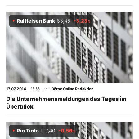
Raiffeisen Bank
63,45
-3,23
%
17.07.2014
· 15:55 Uhr
·
Börse Online Redaktion
Die Unternehmensmeldungen des Tages im
Überblick
Rio Tinto
107,40
-0,56
%