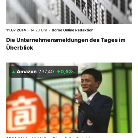
11.07.2014
· 14:23 Uhr
·
Börse Online Redaktion
Die Unternehmensmeldungen des Tages im
Überblick
Amazon
237,40
+0,63
%