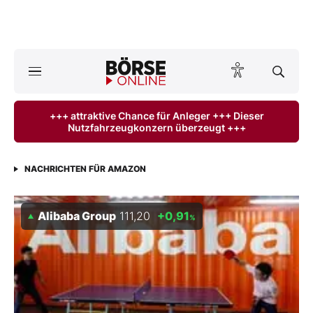
Börse
News
+++ attraktive Chance für Anleger +++ Dieser
Nutzfahrzeugkonzern überzeugt +++
Anlageprodukte
Finanz-Check
NACHRICHTEN FÜR AMAZON
Abo & Shop
Alibaba Group
111,20
+0,91
%
BO-Musterdepots
Experten
Mein B:O