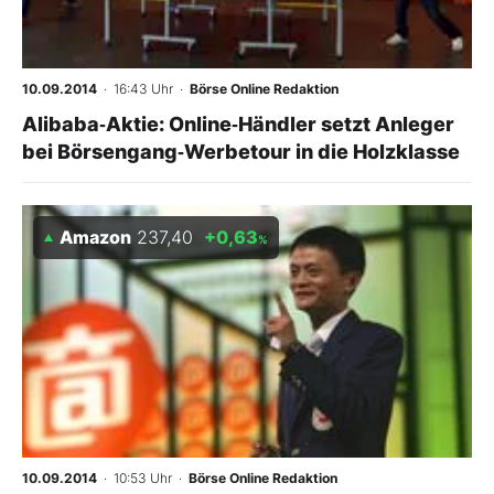
Mein Konto
10.09.2014
· 16:43 Uhr
·
Börse Online Redaktion
Alibaba‑Aktie: Online‑Händler setzt Anleger
Folgen Sie uns
bei Börsengang‑Werbetour in die Holzklasse
Kontakt
Amazon
237,40
+0,63
%
10.09.2014
· 10:53 Uhr
·
Börse Online Redaktion