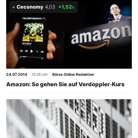
Ceconomy
4,03
+1,52
%
24.07.2014
· 10:28 Uhr
·
Börse Online Redaktion
Amazon: So gehen Sie auf Verdoppler‑Kurs
-
%