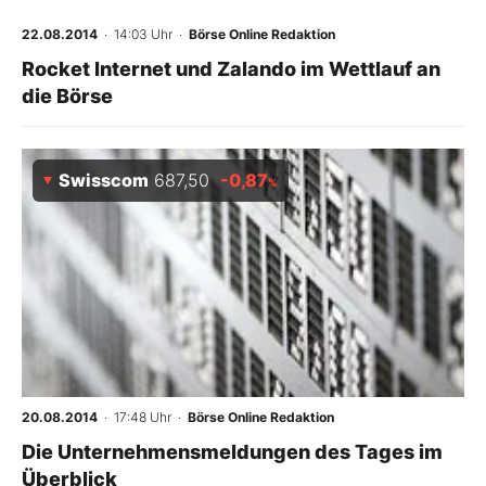
22.08.2014
· 14:03 Uhr
·
Börse Online Redaktion
Rocket Internet und Zalando im Wettlauf an
die Börse
Swisscom
687,50
-0,87
%
20.08.2014
· 17:48 Uhr
·
Börse Online Redaktion
Die Unternehmensmeldungen des Tages im
Überblick