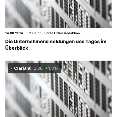
14.08.2014
· 17:06 Uhr
·
Börse Online Redaktion
Die Unternehmensmeldungen des Tages im
Überblick
Clariant
10,86
+1,31
%