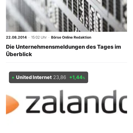
22.08.2014
· 15:02 Uhr
·
Börse Online Redaktion
Die Unternehmensmeldungen des Tages im
Überblick
United Internet
23,86
+1,44
%