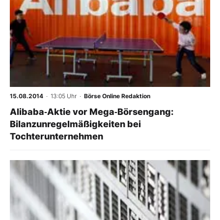
15.08.2014
· 13:05 Uhr
·
Börse Online Redaktion
Alibaba‑Aktie vor Mega‑Börsengang:
Bilanzunregelmäßigkeiten bei
Tochterunternehmen
-
%