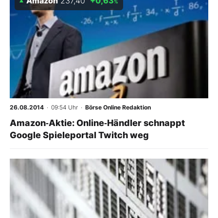
Amazon
237,40
+0,63
%
26.08.2014
· 09:54 Uhr
·
Börse Online Redaktion
Amazon‑Aktie: Online‑Händler schnappt
Google Spieleportal Twitch weg
-
%