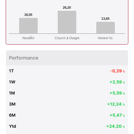
26,20
18,05
13,65
NestlÃ©
Church & Dwight
Henkel Vz.
Performance
1T
-0,29
%
1W
+2,59
%
1M
+5,59
%
3M
+12,24
%
6M
+5,47
%
Ytd
+24,20
%