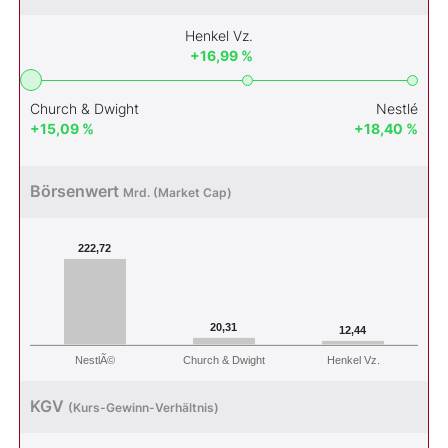
Henkel Vz.
+16,99 %
Church & Dwight
Nestlé
+15,09 %
+18,40 %
Börsenwert
Mrd. (Market Cap)
222,72
20,31
12,44
NestlÃ©
Church & Dwight
Henkel Vz.
KGV
(Kurs-Gewinn-Verhältnis)