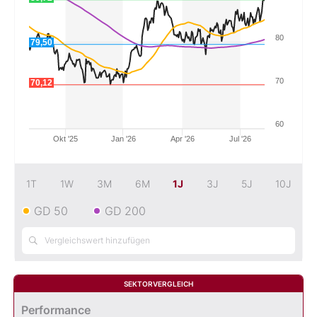
Mein B:O
80
79,50
Mein Konto
70
70,12
Folgen Sie uns
60
Okt '25
Jan '26
Apr '26
Jul '26
Kontakt
1T
1W
3M
6M
1J
3J
5J
10J
GD 50
GD 200
SEKTORVERGLEICH
Performance