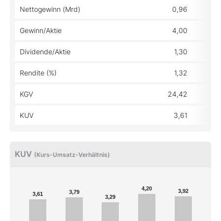
Nettogewinn (Mrd)
0,96
Gewinn/Aktie
4,00
Dividende/Aktie
1,30
Rendite (%)
1,32
KGV
24,42
KUV
3,61
KUV
(Kurs-Umsatz-Verhältnis)
4,20
3,92
3,79
3,61
3,29