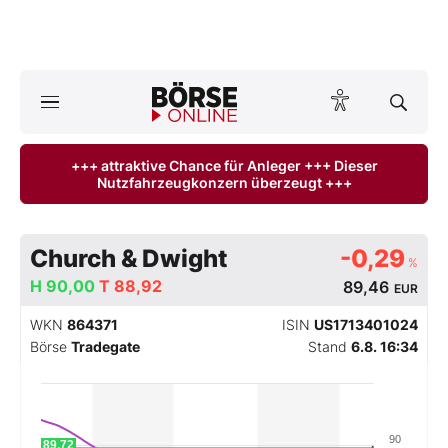
A
ktuelle Ausgabe BÖRSE ONLINE lesen
Börse
+++ attraktive Chance für Anleger +++ Dieser
Nutzfahrzeugkonzern überzeugt +++
News
Anlageprodukte
Church & Dwight
-0,29
%
Finanz-Check
H
90,00
T
88,92
89,46
EUR
WKN
864371
ISIN
US1713401024
Abo & Shop
Börse
Tradegate
Stand
6.8. 16:34
BO-Musterdepots
Experten
90
89,72