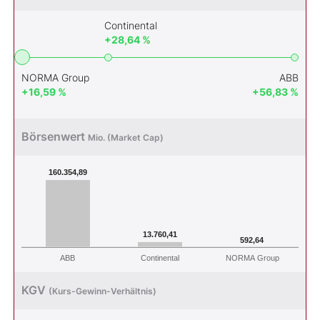
Continental
+28,64 %
NORMA Group
ABB
+16,59 %
+56,83 %
Börsenwert
Mio. (Market Cap)
160.354,89
13.760,41
592,64
ABB
Continental
NORMA Group
KGV
(Kurs-Gewinn-Verhältnis)