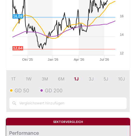
Mein B:O
16,08
16
Mein Konto
14
12,64
Folgen Sie uns
12
Okt '25
Jan '26
Apr '26
Jul '26
Kontakt
1T
1W
3M
6M
1J
3J
5J
10J
GD 50
GD 200
SEKTORVERGLEICH
Performance