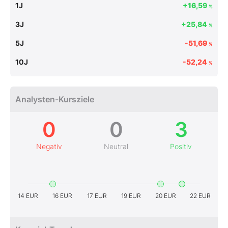
1J
+16,59
%
3J
+25,84
%
5J
-51,69
%
10J
-52,24
%
Analysten-Kursziele
0
0
3
Negativ
Neutral
Positiv
14 EUR
16 EUR
17 EUR
19 EUR
20 EUR
22 EUR