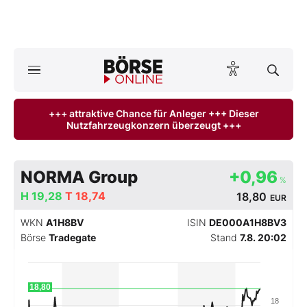
A
ktuelle Ausgabe BÖRSE ONLINE lesen
Börse
+++ attraktive Chance für Anleger +++ Dieser
Nutzfahrzeugkonzern überzeugt +++
News
Anlageprodukte
NORMA Group
+0,96
%
Finanz-Check
H
19,28
T
18,74
18,80
EUR
WKN
A1H8BV
ISIN
DE000A1H8BV3
Abo & Shop
Börse
Tradegate
Stand
7.8. 20:02
BO-Musterdepots
18,80
Experten
18