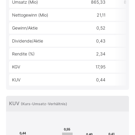
Umsatz (Mio)
865,33
828,
Nettogewinn (Mio)
21,11
10,
Gewinn/Aktie
0,52
1,
Dividende/Aktie
0,43
0,
Rendite (%)
2,34
2,
KGV
17,95
25,
KUV
0,44
0,
KUV
(Kurs-Umsatz-Verhältnis)
0,55
0,44
0,41
0,40