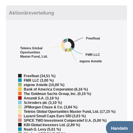
Aktionärsverteilung
Freefloat
Teleios Global
Oportunities
FMR LLC
Master Fund, Ltd.
eigene Anteile
Freefloat (34,51 %)
FMR LLC (3,00 %)
eigene Anteile (10,00 %)
Bank of America Corporation (6,16 %)
The Goldman Sachs Group, Inc. (0,10 %)
Amundi S.A. (3,18 %)
Schroders plc (3,10 %)
JPMorgan Chase & Co. (3,84 %)
Teleios Global Oportunities Master Fund, Ltd. (17,15 %)
Lazard Small Caps Euro SRI (3,03 %)
SPICE TWO Investment Coöperatief U.A. (5,00 %)
KBI Global Investors Ltd. (2,89 %)
Handeln
Noah G. Levy (5,01 %)