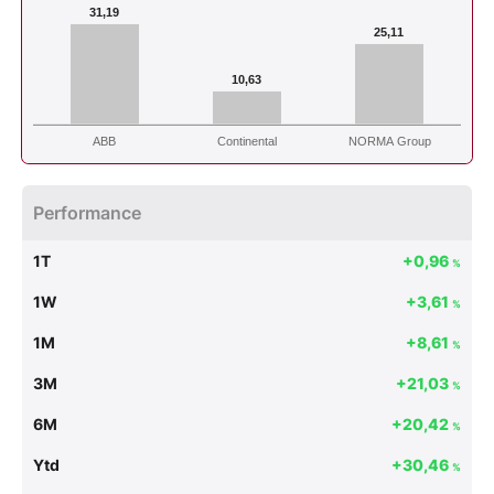
31,19
25,11
10,63
ABB
Continental
NORMA Group
Performance
1T
+0,96
%
1W
+3,61
%
1M
+8,61
%
3M
+21,03
%
6M
+20,42
%
Ytd
+30,46
%