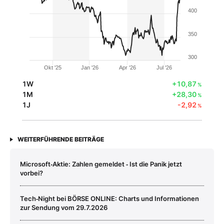
400
350
300
Okt '25
Jan '26
Apr '26
Jul '26
1W
+10,87
%
1M
+28,30
%
1J
-2,92
%
WEITERFÜHRENDE BEITRÄGE
Microsoft‑Aktie: Zahlen gemeldet ‑ Ist die Panik jetzt
vorbei?
Tech‑Night bei BÖRSE ONLINE: Charts und Informationen
zur Sendung vom 29.7.2026