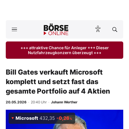
Börse
News
+++ attraktive Chance für Anleger +++ Dieser
Nutzfahrzeugkonzern überzeugt +++
Anlageprodukte
Finanz-Check
Bill Gates verkauft Microsoft
komplett und setzt fast das
Abo & Shop
gesamte Portfolio auf 4 Aktien
BO-Musterdepots
20.05.2026
· 20:40 Uhr
·
Johann Werther
Experten
Microsoft
432,35
-0,26
%
Mein B:O