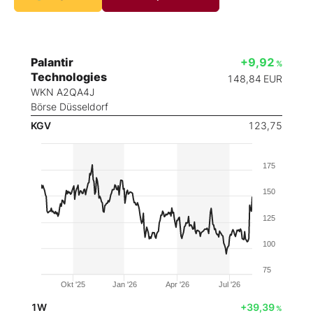
Palantir
+9,92
%
Technologies
148,84
EUR
WKN A2QA4J
Börse Düsseldorf
KGV
123,75
175
150
125
100
75
Okt '25
Jan '26
Apr '26
Jul '26
1W
+39,39
%