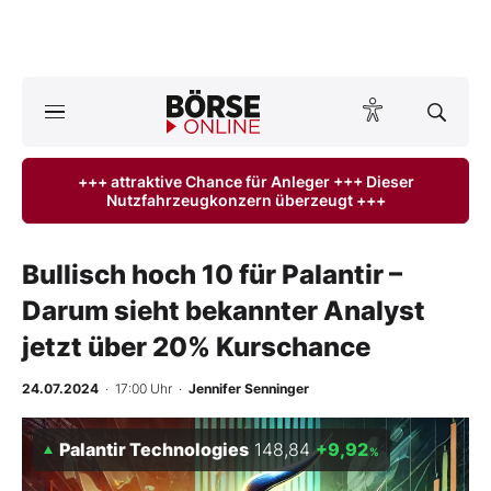
A
ktuelle Ausgabe BÖRSE ONLINE lesen
Börse
+++ attraktive Chance für Anleger +++ Dieser
Nutzfahrzeugkonzern überzeugt +++
News
Anlageprodukte
Bullisch hoch 10 für Palantir –
Darum sieht bekannter Analyst
Finanz-Check
jetzt über 20% Kurschance
Abo & Shop
24.07.2024
· 17:00 Uhr
·
Jennifer Senninger
BO-Musterdepots
Palantir Technologies
148,84
+9,92
%
Experten