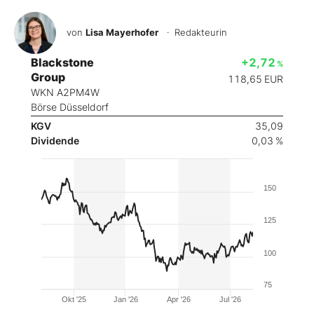
von
Lisa Mayerhofer
· Redakteurin
Blackstone
+2,72
%
Group
118,65
EUR
WKN A2PM4W
Börse Düsseldorf
KGV
35,09
Dividende
0,03 %
150
125
100
75
Okt '25
Jan '26
Apr '26
Jul '26