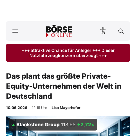
Börse
News
+++ attraktive Chance für Anleger +++ Dieser
Nutzfahrzeugkonzern überzeugt +++
Anlageprodukte
Finanz-Check
Das plant das größte Private-
Equity-Unternehmen der Welt in
Abo & Shop
Deutschland
BO-Musterdepots
10.06.2026
· 12:15 Uhr
·
Lisa Mayerhofer
Experten
Blackstone Group
118,65
+2,72
%
Mein B:O