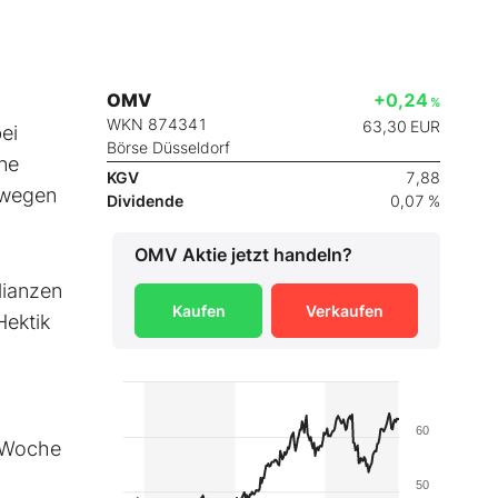
OMV
+0,24
%
WKN 874341
63,30
EUR
ei
Börse Düsseldorf
ne
KGV
7,88
e wegen
Dividende
0,07 %
OMV
Aktie jetzt handeln?
lianzen
Kaufen
Verkaufen
Hektik
.
60
e Woche
50