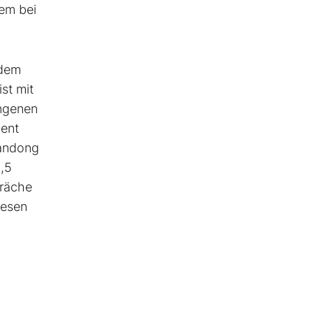
lem bei
dem
st mit
angenen
ment
handong
3,5
präche
nesen