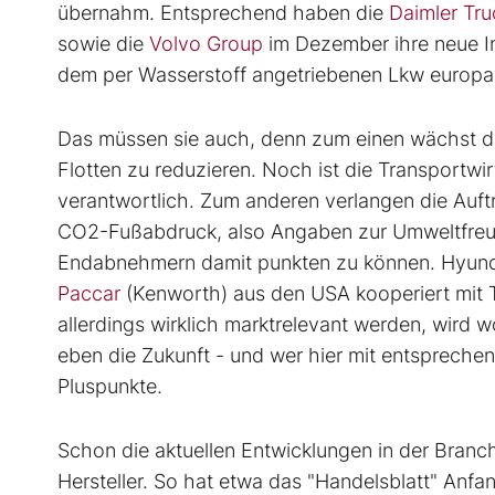
übernahm. Entsprechend haben die
Daimler Tr
sowie die
Volvo Group
im Dezember ihre neue In
dem per Wasserstoff angetriebenen Lkw europa
Das müssen sie auch, denn zum einen wächst de
Flotten zu reduzieren. Noch ist die Transportwi
verantwortlich. Zum anderen verlangen die Au
CO2-Fußabdruck, also Angaben zur Umweltfreun
Endabnehmern damit punkten zu können. Hyundai
Paccar
(Kenworth) aus den USA kooperiert mit T
allerdings wirklich marktrelevant werden, wird
eben die Zukunft - und wer hier mit entsprech
Pluspunkte.
Schon die aktuellen Entwicklungen in der Bran
Hersteller. So hat etwa das "Handelsblatt" Anfa