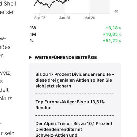
d Shell
er sie
40
Sep '25
Jan '26
Mai '26
1W
+3,18
%
1M
+10,85
%
kw-
1J
+51,22
%
toßes
en
WEITERFÜHRENDE BEITRÄGE
weiz,
Bis zu 17 Prozent Dividendenrendite –
diese drei genialen Aktien sollten Sie
is
sich jetzt sichern
delt
nkurs
Top Europa‑Aktien: Bis zu 13,61%
Rendite
Der Alpen‑Tresor: Bis zu 10,1 Prozent
r
Dividendenrendite mit
r sein
Schweiz‑Aktien und