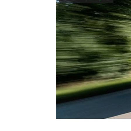
Experten
Mein B:O
Mein Konto
Folgen Sie uns
Kontakt