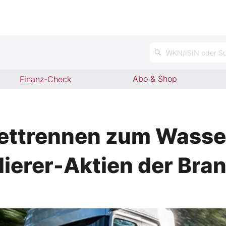
n
WKN/ISIN oder Su
Abo & Shop
Finanz-Check
ettrennen zum Wassers
ierer-Aktien der Bra