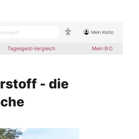
Mein Konto
chbegriff
Tagesgeld-Vergleich
Mein B:O
toff - die
nche