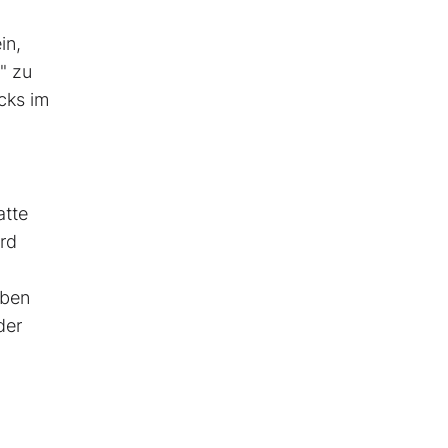
in,
" zu
cks im
atte
rd
aben
der