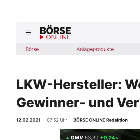
Jetzt a
ktuelle Ausgabe BÖRSE ONLINE lese
Börse
Börse
Anlageprodukte
News
LKW-Hersteller: W
Anlageprodukte
Gewinner- und Verl
Finanz-Check
Abo & Shop
12.02.2021
· 07:52 Uhr
·
BÖRSE ONLINE Redaktion
BO-Musterdepots
OMV
63,30
+0,24
%