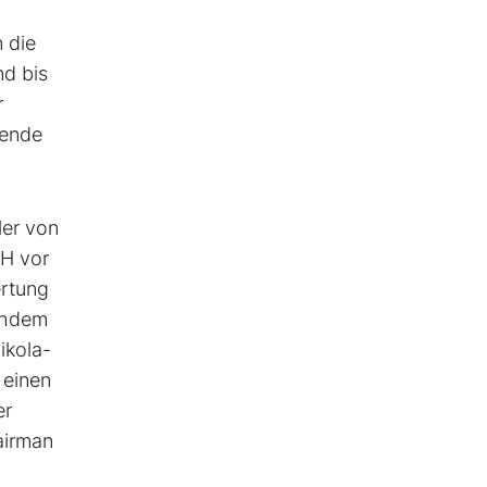
 die
d bis
r
wende
ler von
NH vor
ertung
achdem
ikola-
 einen
er
airman