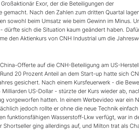
Großaktionär Exor, der die Beteiligungen der
ude gemacht. Nach den Zahlen zum dritten Quartal lagen
en sowohl beim Umsatz wie beim Gewinn im Minus. Un
- dürfte sich die Situation kaum geändert haben. Dafü
me den Aktienkurs von CNH Industrial um die Jahres
 China-Offerte auf die CNH-Beteiligung am US-Herstel
Rund 20 Prozent Anteil an dem Start-up hatte sich C
ahres gesichert. Nach einem Kursfeuerwerk - die Bew
5 Milliarden US-Dollar - stürzte der Kurs wieder ab, n
ug vorgeworfen hatten. In einem Werbevideo war ein N
ächlich jedoch rollte er ohne die neue Technik einfach
en funktionsfähigen Wasserstoff-Lkw verfügt, war in d
Shortseller ging allerdings auf, und Milton trat als Ch