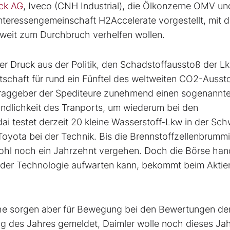
uck AG
, Iveco (CNH Industrial), die Ölkonzerne OMV un
teressengemeinschaft H2Accelerate vorgestellt, mit d
weit zum Durchbruch verhelfen wollen.
r Druck aus der Politik, den Schadstoffausstoß der L
rtschaft für rund ein Fünftel des weltweiten CO2-Auss
ftraggeber der Spediteure zunehmend einen sogenannt
dlichkeit des Tranports, um wiederum bei den
 testet derzeit 20 kleine Wasserstoff-Lkw in der Sch
oyota bei der Technik. Bis die Brennstoffzellenbrumm
 wohl noch ein Jahrzehnt vergehen. Doch die Börse han
ender Technologie aufwarten kann, bekommt beim Aktie
che sorgen aber für Bewegung bei den Bewertungen de
ng des Jahres gemeldet, Daimler wolle noch dieses Jah