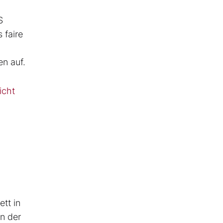
S
 faire
en auf.
icht
ett in
en der