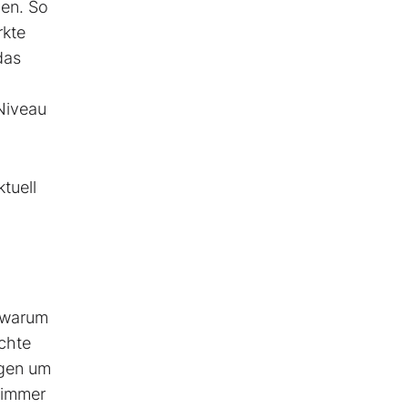
cen. So
rkte
das
Niveau
tuell
, warum
schte
ngen um
 immer