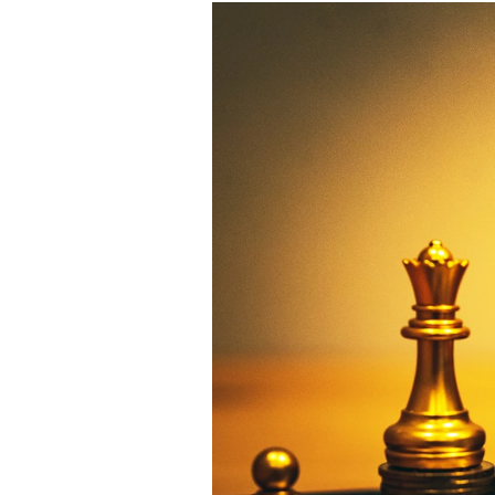
Experten
Mein B:O
Mein Konto
Folgen Sie uns
Kontakt