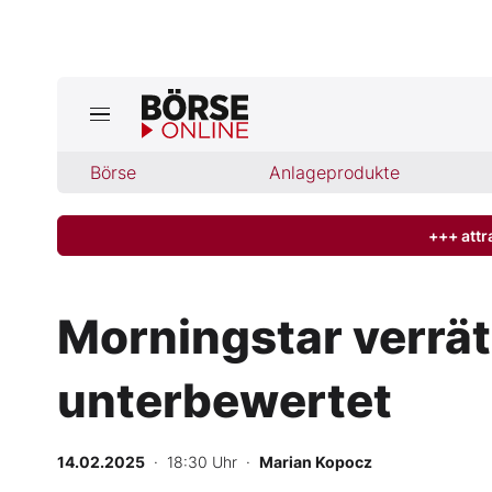
Jetzt a
ktuelle Ausgabe BÖRSE ONLINE lese
Börse
Börse
Anlageprodukte
News
+++ attr
Anlageprodukte
Morningstar verrät
Finanz-Check
unterbewertet
Abo & Shop
BO-Musterdepots
14.02.2025
· 18:30 Uhr
·
Marian Kopocz