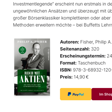
Investmentlegende“ erscheint nun erstmals in de
ungewöhnlichen Ansätzen und überzeugt mit üb
großer Börsenklassiker komplettieren oder aber 
Methoden erweitern möchte – bei Buffetts Lehrmei
Autoren:
Fisher, Philip A.
Seitenanzahl:
320
Erscheinungstermin:
24
Format:
Taschenbuch
ISBN:
978-3-68932-120
Preis:
14,90 €
Im Sho