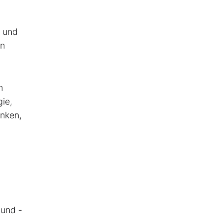
t und
en
n
ie,
enken,
 und -