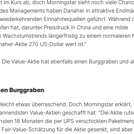
t im Kurs ab, doch Morningstar sieht noch viele Chan
en des Managements haben Danaher in attraktive Endmä
, wiederkehrenden Einnahmequellen geführt. Während 
en hat, darunter Preisdruck in China und eine milde
 Wachstumstrends längerfristig zu einem normaleren 
aher-Aktie 270 US-Dollar wert ist."
 Die Value-Aktie hat ebenfalls einen Burggraben und ak
inen Burggraben
ielleicht etwas überraschend. Doch Morningstar erklärt
spannendsten Value-Aktien geschafft hat: "Die Aktie rut
chsten 18 Monaten die per UPS verschickten Paketme
Fair-Value-Schätzung für die Aktie gesenkt, sind aber