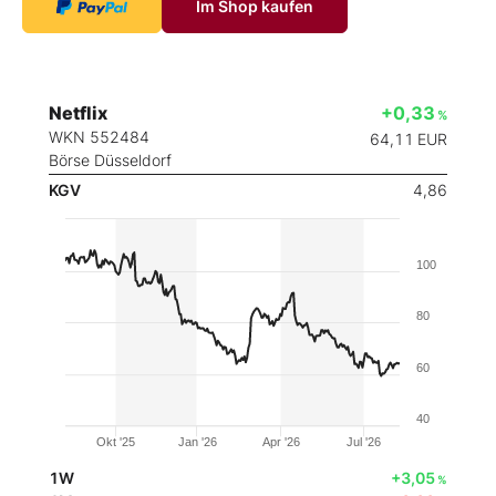
Im Shop kaufen
Netflix
+0,33
%
WKN 552484
64,11
EUR
Börse Düsseldorf
KGV
4,86
100
80
60
40
Okt '25
Jan '26
Apr '26
Jul '26
1W
+3,05
%