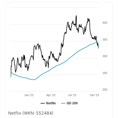
400
350
300
250
200
Jan '23
Apr '23
Jul '23
Okt '23
Netflix
GD 200
Netflix
(WKN: 552484)