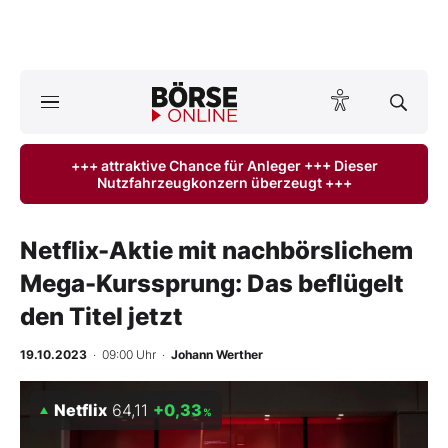
A
ktuelle Ausgabe BÖRSE ONLINE lesen
Börse
+++ attraktive Chance für Anleger +++ Dieser
Nutzfahrzeugkonzern überzeugt +++
News
Anlageprodukte
Netflix-Aktie mit nachbörslichem
Mega-Kurssprung: Das beflügelt
Finanz-Check
den Titel jetzt
Abo & Shop
19.10.2023
· 09:00 Uhr
·
Johann Werther
BO-Musterdepots
Netflix
64,11
+0,33
%
Experten