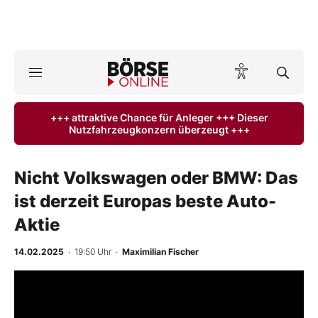
A
ktuelle Ausgabe BÖRSE ONLINE lesen
Börse
+++ attraktive Chance für Anleger +++ Dieser
Nutzfahrzeugkonzern überzeugt +++
News
Anlageprodukte
Nicht Volkswagen oder BMW: Das
ist derzeit Europas beste Auto-
Finanz-Check
Aktie
Abo & Shop
14.02.2025
· 19:50 Uhr
·
Maximilian Fischer
BO-Musterdepots
-
%
Experten