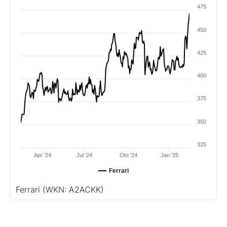
475
450
425
400
375
350
325
Apr '24
Jul '24
Okt '24
Jan '25
Ferrari
Ferrari
(WKN: A2ACKK)