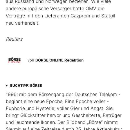
aus Russland und Norwegen beziehen. Wie viele
andere europäische Versorger hatte OMV die
Verträge mit den Lieferanten Gazprom und Statoil
neu verhandelt.
Reuters
von
BÖRSE ONLINE Redaktion
BUCHTIPP: BÖRSE
1996: mit dem ­Börsen­­gang der Deutschen Telekom ­
beginnt eine neue ­Epoche. Eine Epoche voller ­
Euphorie und Hysterie, ­voller Gier und Angst. Sie
bringt Glücksritter ­hervor und ­Gescheiterte, ­Betrüger
und leuchtende Ikonen. Der Bildband ­„Börse“ nimmt
Sie mit auf eine Zeit­reise durch 25 Jahre Aktienkultur