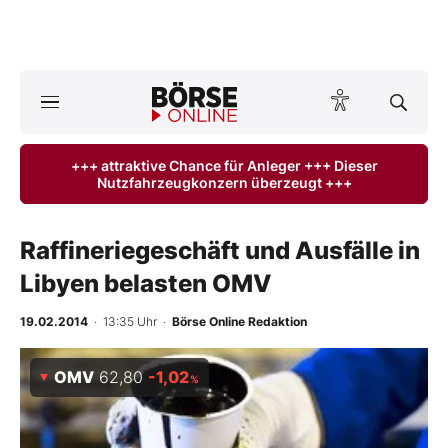
Börse
News
+++ attraktive Chance für Anleger +++ Dieser
Nutzfahrzeugkonzern überzeugt +++
Anlageprodukte
Finanz-Check
Raffineriegeschäft und Ausfälle in
Libyen belasten OMV
Abo & Shop
19.02.2014
· 13:35 Uhr
·
Börse Online Redaktion
BO-Musterdepots
OMV
62,80
-1,02
%
Experten
Mein B:O