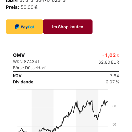
ISBN:
978-3-86470-829-9
Preis:
50,00 €
Im Shop kaufen
OMV
-1,02
%
WKN 874341
62,80
EUR
Börse Düsseldorf
KGV
7,84
Dividende
0,07 %
60
50