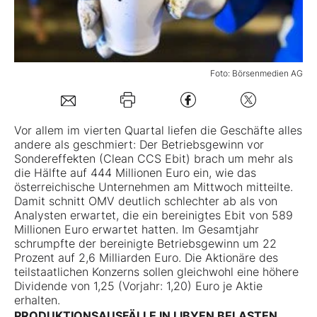
Mein Konto
Foto: Börsenmedien AG
Folgen Sie uns
Vor allem im vierten Quartal liefen die Geschäfte alles
Kontakt
andere als geschmiert: Der Betriebsgewinn vor
Sondereffekten (Clean CCS Ebit) brach um mehr als
die Hälfte auf 444 Millionen Euro ein, wie das
österreichische Unternehmen am Mittwoch mitteilte.
Damit schnitt OMV deutlich schlechter ab als von
Analysten erwartet, die ein bereinigtes Ebit von 589
Millionen Euro erwartet hatten. Im Gesamtjahr
schrumpfte der bereinigte Betriebsgewinn um 22
Prozent auf 2,6 Milliarden Euro. Die Aktionäre des
teilstaatlichen Konzerns sollen gleichwohl eine höhere
Dividende von 1,25 (Vorjahr: 1,20) Euro je Aktie
erhalten.
PRODUKTIONSAUSFÄLLE IN LIBYEN BELASTEN