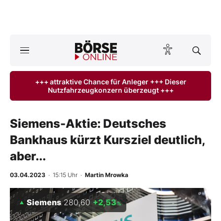
A
ktuelle Ausgabe BÖRSE ONLINE lesen
Börse
+++ attraktive Chance für Anleger +++ Dieser
Nutzfahrzeugkonzern überzeugt +++
News
Anlageprodukte
Siemens-Aktie: Deutsches
Bankhaus kürzt Kursziel deutlich,
Finanz-Check
aber...
Abo & Shop
03.04.2023
· 15:15 Uhr
·
Martin Mrowka
BO-Musterdepots
Siemens
280,60
+2,53
%
Experten