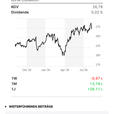
KGV
26,78
Dividende
0,02 %
275
250
225
200
175
Okt '25
Jan '26
Apr '26
Jul '26
1W
-0,97
%
1M
+3,74
%
1J
+26,11
%
WEITERFÜHRENDE BEITRÄGE