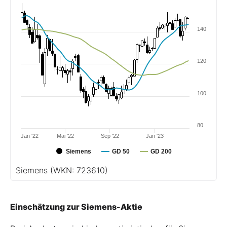
140
120
100
80
Jan '22
Mai '22
Sep '22
Jan '23
Siemens
GD 50
GD 200
Siemens
(WKN: 723610)
Einschätzung zur Siemens-Aktie