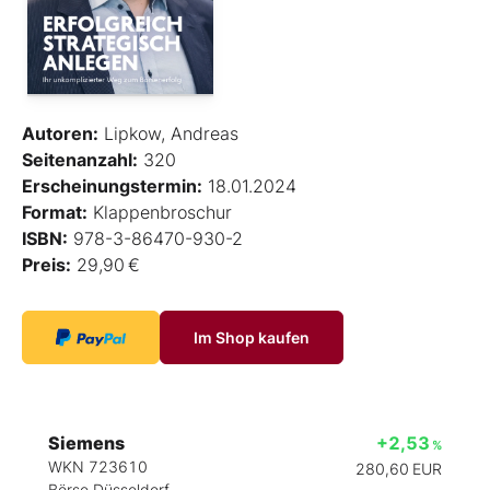
Autoren:
Lipkow, Andreas
Seitenanzahl:
320
Erscheinungstermin:
18.01.2024
Format:
Klappenbroschur
ISBN:
978-3-86470-930-2
Preis:
29,90 €
Im Shop kaufen
Siemens
+2,53
%
WKN 723610
280,60
EUR
Börse Düsseldorf