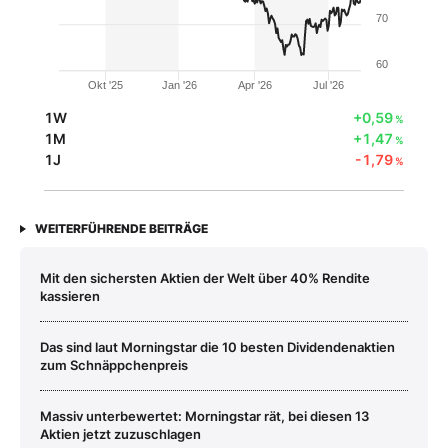
70
60
Okt '25
Jan '26
Apr '26
Jul '26
1W
+0,59
%
1M
+1,47
%
1J
-1,79
%
WEITERFÜHRENDE BEITRÄGE
Mit den sichersten Aktien der Welt über 40% Rendite
kassieren
Das sind laut Morningstar die 10 besten Dividendenaktien
zum Schnäppchenpreis
Massiv unterbewertet: Morningstar rät, bei diesen 13
Aktien jetzt zuzuschlagen