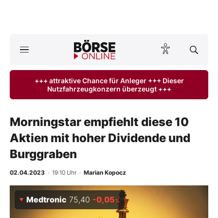
A
ktuelle Ausgabe BÖRSE ONLINE lesen
Börse
+++ attraktive Chance für Anleger +++ Dieser
Nutzfahrzeugkonzern überzeugt +++
News
Anlageprodukte
Morningstar empfiehlt diese 10
Aktien mit hoher Dividende und
Finanz-Check
Burggraben
Abo & Shop
02.04.2023
· 19:10 Uhr
·
Marian Kopocz
BO-Musterdepots
Medtronic
75,40
-0,05
%
Experten