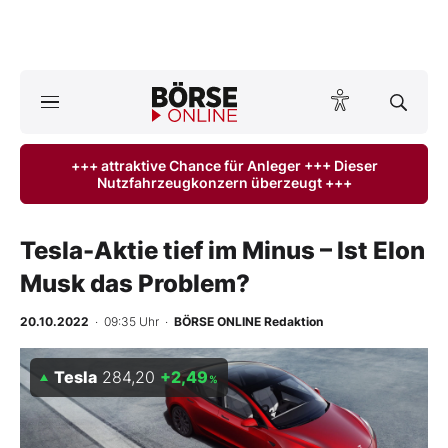
A
ktuelle Ausgabe BÖRSE ONLINE lesen
Börse
+++ attraktive Chance für Anleger +++ Dieser
Nutzfahrzeugkonzern überzeugt +++
News
Anlageprodukte
Tesla-Aktie tief im Minus – Ist Elon
Musk das Problem?
Finanz-Check
20.10.2022
· 09:35 Uhr
·
BÖRSE ONLINE Redaktion
Abo & Shop
Tesla
284,20
+2,49
%
BO-Musterdepots
Experten