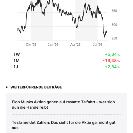
350
300
250
Okt '25
Jan '26
Apr '26
Jul '26
1W
+5,34
%
1M
-19,48
%
1J
+2,84
%
WEITERFÜHRENDE BEITRÄGE
Elon Musks Aktien gehen auf rasante Talfahrt – wer sich
nun die Hände reibt
Tesla meldet Zahlen: Das sieht für die Aktie gar nicht gut
aus