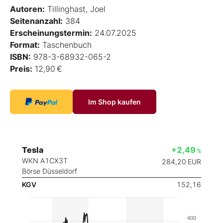
Autoren:
Tillinghast, Joel
Seitenanzahl:
384
Erscheinungstermin:
24.07.2025
Format:
Taschenbuch
ISBN:
978-3-68932-065-2
Preis:
12,90 €
Im Shop kaufen
Tesla
+2,49
%
WKN A1CX3T
284,20
EUR
Börse Düsseldorf
KGV
152,16
400