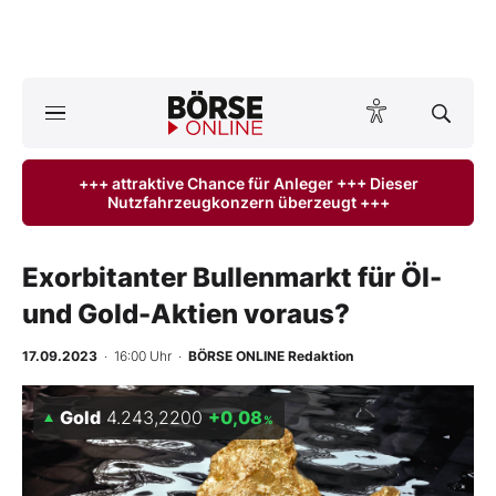
A
ktuelle Ausgabe BÖRSE ONLINE lesen
Börse
+++ attraktive Chance für Anleger +++ Dieser
Nutzfahrzeugkonzern überzeugt +++
News
Anlageprodukte
Exorbitanter Bullenmarkt für Öl-
und Gold-Aktien voraus?
Finanz-Check
17.09.2023
· 16:00 Uhr
·
BÖRSE ONLINE Redaktion
Abo & Shop
Gold
4.243,2200
+0,08
%
BO-Musterdepots
Experten