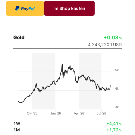
Im Shop kaufen
Gold
+0,08
%
4.243,2200
USD
5k
4k
3k
Okt '25
Jan '26
Apr '26
Jul '26
1W
+4,41
%
1M
+1,72
%