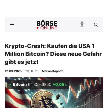
A
ktuelle Ausgabe BÖRSE ONLINE lesen
Börse
News
Krypto-Crash: Kaufen die USA 1
Million Bitcoin? Diese neue Gefahr
Anlageprodukte
gibt es jetzt
Finanz-Check
12.03.2025
· 20:00 Uhr
·
Marian Kopocz
Abo & Shop
Bitcoin
64.359,6850
+0,05
%
BO-Musterdepots
Experten