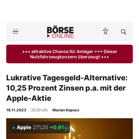
A
ktuelle Ausgabe BÖRSE ONLINE lesen
Börse
+++ attraktive Chance für Anleger +++ Dieser
Nutzfahrzeugkonzern überzeugt +++
News
Anlageprodukte
Lukrative Tagesgeld-Alternative:
10,25 Prozent Zinsen p.a. mit der
Finanz-Check
Apple-Aktie
Abo & Shop
19.11.2023
· 20:20 Uhr
·
Marian Kopocz
BO-Musterdepots
Apple
271,20
+0,61
%
Experten