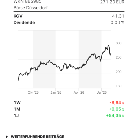
WKN 865985
271,20
EUR
Börse Düsseldorf
KGV
41,31
Dividende
0,00 %
300
250
200
150
Okt '25
Jan '26
Apr '26
Jul '26
1W
-8,64
%
1M
+0,65
%
1J
+54,35
%
WEITERFÜHRENDE BEITRÄGE