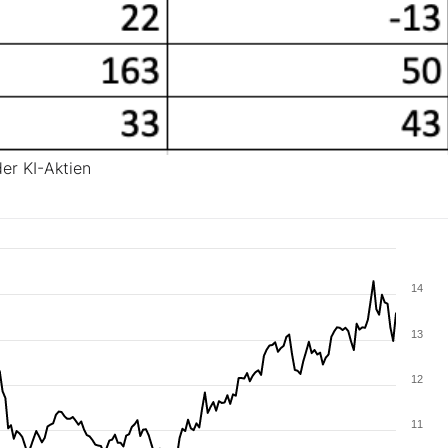
er KI-Aktien
14
13
12
11