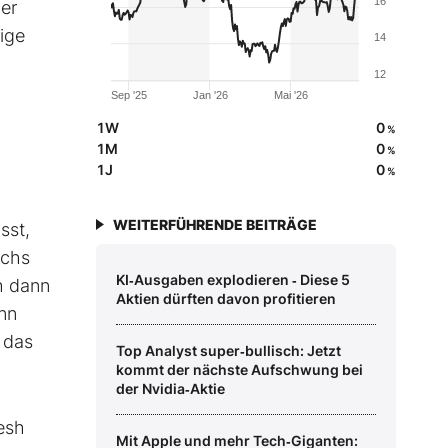
16
er
tige
14
12
Sep '25
Jan '26
Mai '26
1W
0
%
1M
0
%
1J
0
%
WEITERFÜHRENDE BEITRÄGE
sst,
achs
KI‑Ausgaben explodieren ‑ Diese 5
h dann
Aktien dürften davon profitieren
nn
 das
Top Analyst super‑bullisch: Jetzt
kommt der nächste Aufschwung bei
der Nvidia‑Aktie
esh
Mit Apple und mehr Tech‑Giganten: