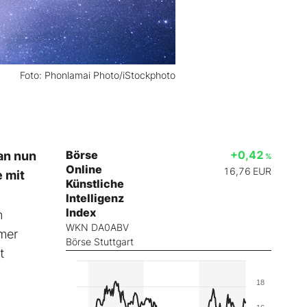
Foto: Phonlamai Photo/iStockphoto
Börse
+0,42
man nun
%
Online
16,76
EUR
 mit
Künstliche
Intelligenz
Index
n
WKN DA0ABV
mmer
Börse Stuttgart
t
18