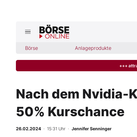
Jetzt a
ktuelle Ausgabe BÖRSE ONLINE lese
Börse
Börse
Anlageprodukte
News
+++ attr
Anlageprodukte
Nach dem Nvidia-Kna
Finanz-Check
50% Kurschance
Abo & Shop
BO-Musterdepots
26.02.2024
· 15:31 Uhr
·
Jennifer Senninger