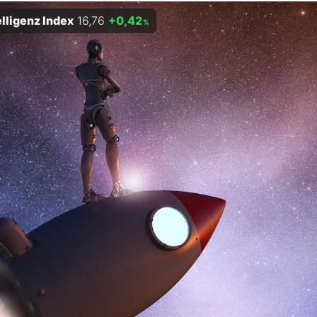
elligenz Index
16,76
+0,42
%