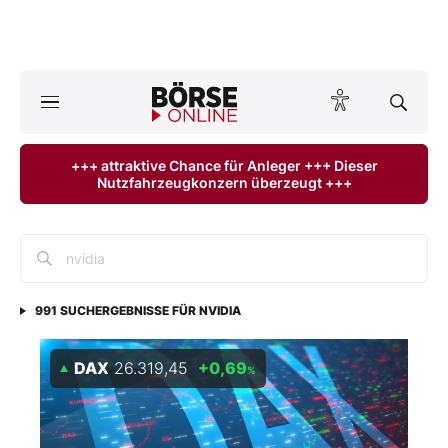
A
ktuelle Ausgabe BÖRSE ONLINE lesen
Börse
+++ attraktive Chance für Anleger +++ Dieser
Nutzfahrzeugkonzern überzeugt +++
News
Anlageprodukte
Finanz-Check
991
SUCHERGEBNISSE FÜR
NVIDIA
Abo & Shop
DAX
26.319,45
+0,69
%
BO-Musterdepots
Experten