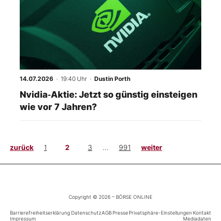
14.07.2026
· 19:40 Uhr
·
Dustin Porth
Nvidia‑Aktie: Jetzt so günstig einsteigen
wie vor 7 Jahren?
zurück
1
2
3
...
991
weiter
Copyright © 2026 – BÖRSE ONLINE
Barrierefreiheitserklärung
Datenschutz
AGB
Presse
Privatsphäre-Einstellungen
Kontakt
Impressum
Mediadaten