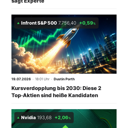
sagt Experte
Infront S&P 500
7.756,40
+0,59
%
19.07.2026
· 18:01 Uhr
·
Dustin Porth
Kursverdopplung bis 2030: Diese 2
Top‑Aktien sind heiße Kandidaten
Nvidia
193,68
+2,06
%