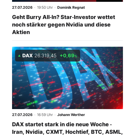
27.07.2026
· 19:50 Uhr
·
Dominik Regnat
Geht Burry All‑In? Star‑Investor wettet
noch stärker gegen Nvidia und diese
Aktien
DAX
26.319,45
+0,69
%
27.07.2026
· 16:59 Uhr
·
Johann Werther
DAX startet stark in die neue Woche ‑
Iran, Nvidia, CXMT, Hochtief, BTC, ASML,