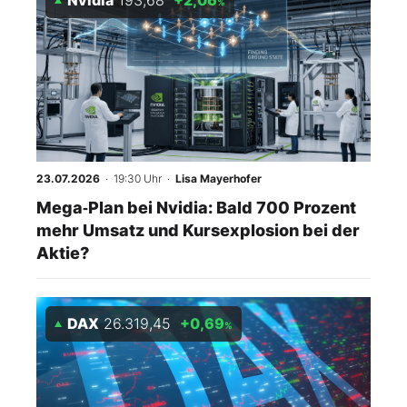
Nvidia
193,68
+2,06
%
23.07.2026
· 19:30 Uhr
·
Lisa Mayerhofer
Mega‑Plan bei Nvidia: Bald 700 Prozent
mehr Umsatz und Kursexplosion bei der
Aktie?
DAX
26.319,45
+0,69
%