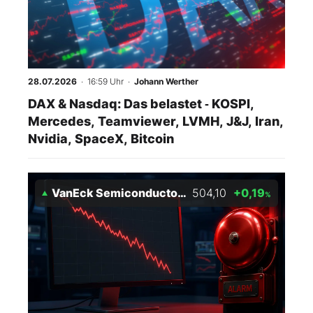
Mein B:O
Mein Konto
28.07.2026
· 16:59 Uhr
·
Johann Werther
DAX & Nasdaq: Das belastet ‑ KOSPI,
Folgen Sie uns
Mercedes, Teamviewer, LVMH, J&J, Iran,
Nvidia, SpaceX, Bitcoin
Kontakt
VanEck Semiconductor ETF
504,10
+0,19
%