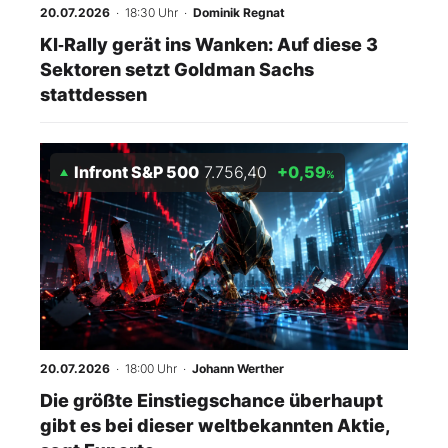
20.07.2026
· 18:30 Uhr
·
Dominik Regnat
KI‑Rally gerät ins Wanken: Auf diese 3
Sektoren setzt Goldman Sachs
stattdessen
Infront S&P 500
7.756,40
+0,59
%
20.07.2026
· 18:00 Uhr
·
Johann Werther
Die größte Einstiegschance überhaupt
gibt es bei dieser weltbekannten Aktie,