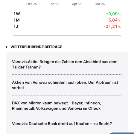
Okt '25
Jan '26
Apr '26
Jul '26
1W
+0,09
%
1M
-5,04
%
1J
-21,21
%
WEITERFÜHRENDE BEITRÄGE
Vonovia‑Aktie: Bringen die Zahlen den Abschied aus dem
Tal der Tränen?
Aktien von Vonovia schießen nach oben: Der Alptraum ist
vorbei
DAX von Micron kaum bewegt – Bayer, Infineon,
Rheinmetall, Volkswagen und Vonovia im Check
Vonovia: Deutsche Bank dreht auf Kaufen – zu Recht?