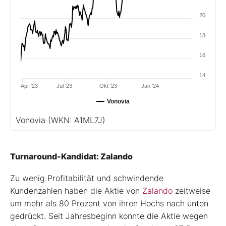
20
18
16
14
Apr '23
Jul '23
Okt '23
Jan '24
Vonovia
Vonovia
(WKN: A1ML7J)
Turnaround-Kandidat: Zalando
Zu wenig Profitabilität und schwindende
Kundenzahlen haben die Aktie von
Zalando
zeitweise
um mehr als 80 Prozent von ihren Hochs nach unten
gedrückt. Seit Jahresbeginn konnte die Aktie wegen