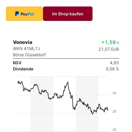
Im Shop kaufen
Vonovia
+1,59
%
WKN A1ML7J
21,07
EUR
Börse Düsseldorf
KGV
4,65
Dividende
0,06 %
25
20
15