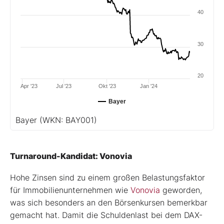
40
30
20
Apr '23
Jul '23
Okt '23
Jan '24
Bayer
Bayer
(WKN: BAY001)
Turnaround-Kandidat: Vonovia
Hohe Zinsen sind zu einem großen Belastungsfaktor
für Immobilienunternehmen wie
Vonovia
geworden,
was sich besonders an den Börsenkursen bemerkbar
gemacht hat. Damit die Schuldenlast bei dem DAX-