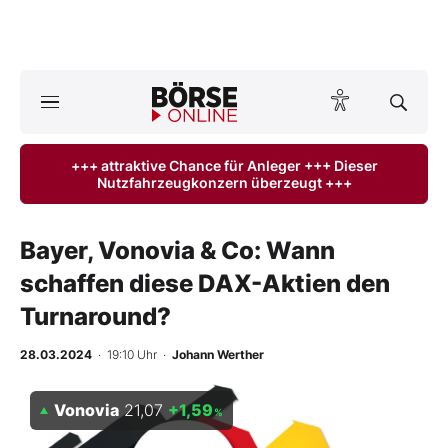
A
ktuelle Ausgabe BÖRSE ONLINE lesen
Börse
+++ attraktive Chance für Anleger +++ Dieser
Nutzfahrzeugkonzern überzeugt +++
News
Anlageprodukte
Bayer, Vonovia & Co: Wann
schaffen diese DAX-Aktien den
Finanz-Check
Turnaround?
Abo & Shop
28.03.2024
· 19:10 Uhr
·
Johann Werther
BO-Musterdepots
Vonovia
21,07
+1,59
%
Experten