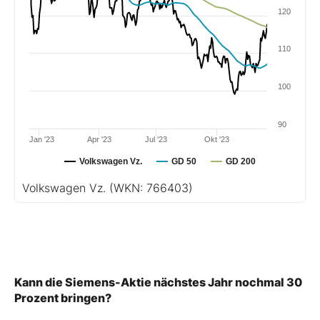
120
110
100
90
Jan '23
Apr '23
Jul '23
Okt '23
Volkswagen Vz.
GD 50
GD 200
Volkswagen Vz.
(WKN: 766403)
Kann die Siemens-Aktie nächstes Jahr nochmal 30
Prozent bringen?