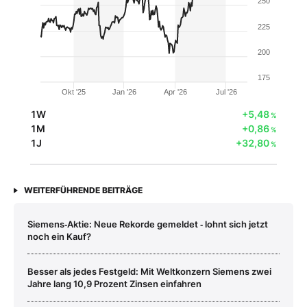
250
225
200
175
Okt '25
Jan '26
Apr '26
Jul '26
1W
+5,48
%
1M
+0,86
%
1J
+32,80
%
WEITERFÜHRENDE BEITRÄGE
Siemens‑Aktie: Neue Rekorde gemeldet ‑ lohnt sich jetzt
noch ein Kauf?
Besser als jedes Festgeld: Mit Weltkonzern Siemens zwei
Jahre lang 10,9 Prozent Zinsen einfahren