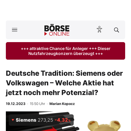
A
ktuelle Ausgabe BÖRSE ONLINE lesen
Börse
+++ attraktive Chance für Anleger +++ Dieser
Nutzfahrzeugkonzern überzeugt +++
News
Anlageprodukte
Deutsche Tradition: Siemens oder
Volkswagen – Welche Aktie hat
Finanz-Check
jetzt noch mehr Potenzial?
Abo & Shop
19.12.2023
· 15:50 Uhr
·
Marian Kopocz
BO-Musterdepots
Siemens
273,25
-4,32
%
Experten