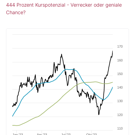
444 Prozent Kurspotenzial - Verrecker oder geniale
Chance?
170
160
150
140
130
120
110
Jan '23
Apr '23
Jul '23
Okt '23