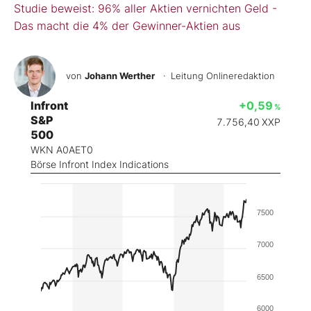
Studie beweist: 96% aller Aktien vernichten Geld -
Das macht die 4% der Gewinner-Aktien aus
von
Johann Werther
· Leitung Onlineredaktion
Infront
+0,59
%
S&P
7.756,40
XXP
500
WKN A0AET0
Börse Infront Index Indications
7500
7000
6500
6000