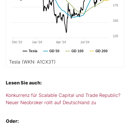
175
150
125
Okt '23
Jan '24
Apr '24
Jul '24
Tesla
GD 50
GD 100
GD 200
Tesla
(WKN: A1CX3T)
Lesen Sie auch:
Konkurrenz für Scalable Capital und Trade Republic?
Neuer Neobroker rollt auf Deutschland zu
Oder: