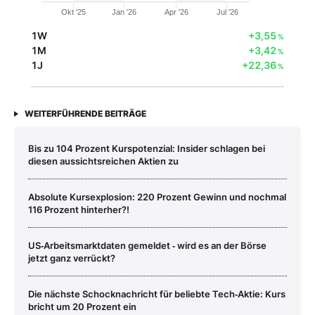
Okt '25
Jan '26
Apr '26
Jul '26
1W
+3,55
%
1M
+3,42
%
1J
+22,36
%
WEITERFÜHRENDE BEITRÄGE
Bis zu 104 Prozent Kurspotenzial: Insider schlagen bei
diesen aussichtsreichen Aktien zu
Absolute Kursexplosion: 220 Prozent Gewinn und nochmal
116 Prozent hinterher?!
US‑Arbeitsmarktdaten gemeldet ‑ wird es an der Börse
jetzt ganz verrückt?
Die nächste Schocknachricht für beliebte Tech‑Aktie: Kurs
bricht um 20 Prozent ein