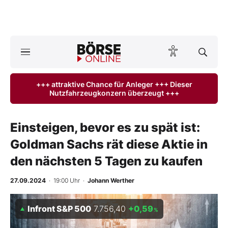
A
ktuelle Ausgabe BÖRSE ONLINE lesen
Börse
+++ attraktive Chance für Anleger +++ Dieser
Nutzfahrzeugkonzern überzeugt +++
News
Anlageprodukte
Einsteigen, bevor es zu spät ist:
Goldman Sachs rät diese Aktie in
Finanz-Check
den nächsten 5 Tagen zu kaufen
Abo & Shop
27.09.2024
· 19:00 Uhr
·
Johann Werther
BO-Musterdepots
Infront S&P 500
7.756,40
+0,59
%
Experten