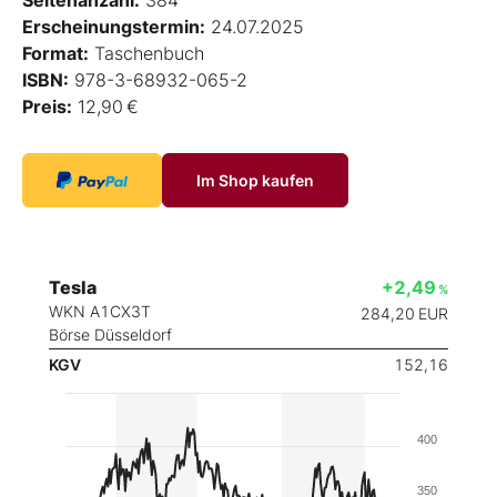
Seitenanzahl:
384
Erscheinungstermin:
24.07.2025
Format:
Taschenbuch
ISBN:
978-3-68932-065-2
Preis:
12,90 €
Im Shop kaufen
Tesla
+2,49
%
WKN A1CX3T
284,20
EUR
Börse Düsseldorf
KGV
152,16
400
350