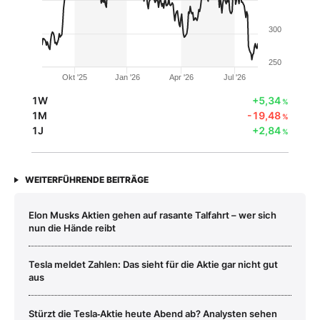
300
250
Okt '25
Jan '26
Apr '26
Jul '26
1W
+5,34
%
1M
-19,48
%
1J
+2,84
%
WEITERFÜHRENDE BEITRÄGE
Elon Musks Aktien gehen auf rasante Talfahrt – wer sich
nun die Hände reibt
Tesla meldet Zahlen: Das sieht für die Aktie gar nicht gut
aus
Stürzt die Tesla‑Aktie heute Abend ab? Analysten sehen