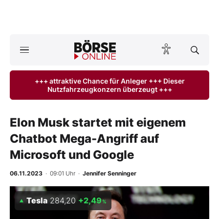
A
ktuelle Ausgabe BÖRSE ONLINE lesen
Börse
+++ attraktive Chance für Anleger +++ Dieser
Nutzfahrzeugkonzern überzeugt +++
News
Anlageprodukte
Elon Musk startet mit eigenem
Chatbot Mega-Angriff auf
Finanz-Check
Microsoft und Google
Abo & Shop
06.11.2023
· 09:01 Uhr
·
Jennifer Senninger
BO-Musterdepots
Tesla
284,20
+2,49
%
Experten