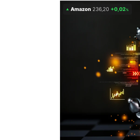
Experten
Amazon
236,20
+0,02
%
Mein B:O
Mein Konto
Folgen Sie uns
Kontakt