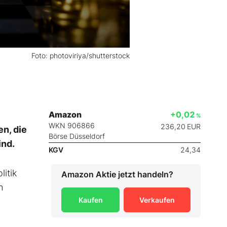
Foto: photoviriya/shutterstock
Amazon
+0,02
%
WKN 906866
236,20
EUR
en, die
Börse Düsseldorf
ind.
KGV
24,34
itik
Amazon
Aktie jetzt handeln?
h
Kaufen
Verkaufen