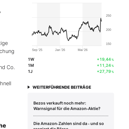
,
250
200
tige
150
ichung
Sep '25
Jan '26
Mai '26
1W
+19,44
%
1M
+11,24
%
und Co.
1J
+27,79
%
hnell
WEITERFÜHRENDE BEITRÄGE
Bezos verkauft noch mehr:
Warnsignal für die Amazon‑Aktie?
Die Amazon‑Zahlen sind da ‑ und so
che
reagiert die Börse