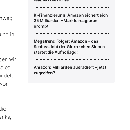
KI‑Finanzierung: Amazon sichert sich
inweg
25 Milliarden – Märkte reagieren
prompt
und in
Megatrend Folger: Amazon – das
Schlusslicht der Glorreichen Sieben
startet die Aufholjagd!
ben wir
ss es
Amazon: Milliarden ausradiert – jetzt
zugreifen?
andelt
 von
die
anks,