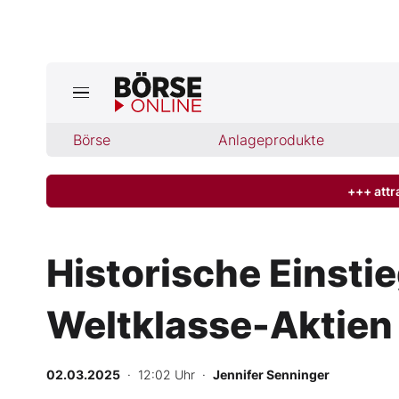
Jetzt a
ktuelle Ausgabe BÖRSE ONLINE lese
Börse
Börse
Anlageprodukte
News
+++ attr
Anlageprodukte
Historische Einsti
Finanz-Check
Weltklasse-Aktien 
Abo & Shop
BO-Musterdepots
02.03.2025
· 12:02 Uhr
·
Jennifer Senninger