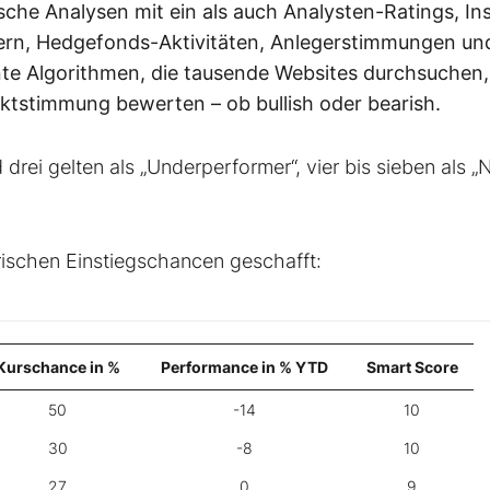
he Analysen mit ein als auch Analysten-Ratings, Ins
ern, Hedgefonds-Aktivitäten, Anlegerstimmungen un
ente Algorithmen, die tausende Websites durchsuchen,
ktstimmung bewerten – ob bullish oder bearish.
rei gelten als „Underperformer“, vier bis sieben als „N
orischen Einstiegschancen geschafft:
Kurschance in %
Performance in % YTD
Smart Score
50
-14
10
30
-8
10
27
0
9