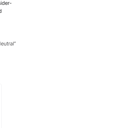
ider-
d
eutral“