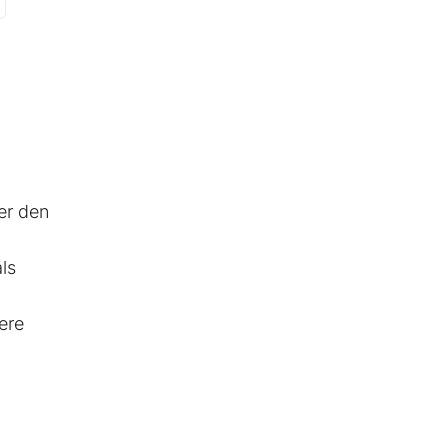
er den
ls
ere