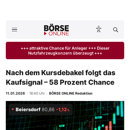
Börse
News
+++ attraktive Chance für Anleger +++ Dieser
Nutzfahrzeugkonzern überzeugt +++
Anlageprodukte
Finanz-Check
Nach dem Kursdebakel folgt das
Kaufsignal – 58 Prozent Chance
Abo & Shop
11.01.2026
· 18:40 Uhr
·
BÖRSE ONLINE Redaktion
BO-Musterdepots
Beiersdorf
80,86
-1,12
%
Experten
Mein B:O