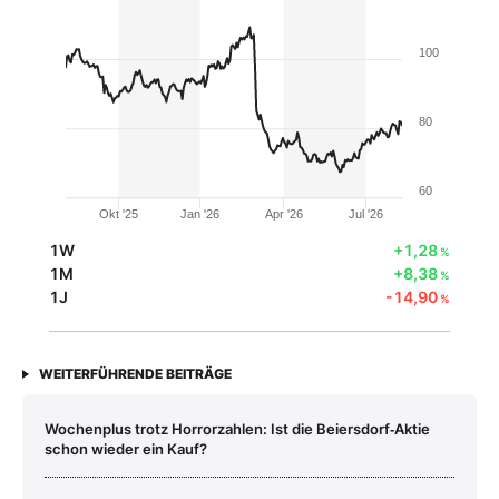
100
80
60
Okt '25
Jan '26
Apr '26
Jul '26
1W
+1,28
%
1M
+8,38
%
1J
-14,90
%
WEITERFÜHRENDE BEITRÄGE
Wochenplus trotz Horrorzahlen: Ist die Beiersdorf‑Aktie
schon wieder ein Kauf?