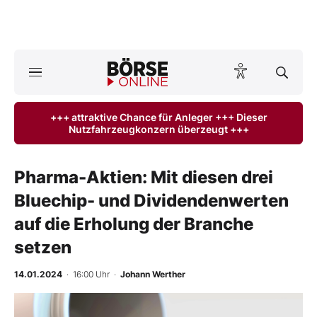
A
ktuelle Ausgabe BÖRSE ONLINE lesen
Börse
+++ attraktive Chance für Anleger +++ Dieser
Nutzfahrzeugkonzern überzeugt +++
News
Anlageprodukte
Pharma-Aktien: Mit diesen drei
Bluechip- und Dividendenwerten
Finanz-Check
auf die Erholung der Branche
Abo & Shop
setzen
BO-Musterdepots
14.01.2024
· 16:00 Uhr
·
Johann Werther
Experten