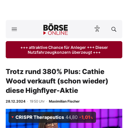
A
ktuelle Ausgabe BÖRSE ONLINE lesen
Börse
+++ attraktive Chance für Anleger +++ Dieser
Nutzfahrzeugkonzern überzeugt +++
News
Anlageprodukte
Trotz rund 380% Plus: Cathie
Wood verkauft (schon wieder)
Finanz-Check
diese Highflyer-Aktie
Abo & Shop
28.12.2024
· 19:50 Uhr
·
Maximilian Fischer
BO-Musterdepots
CRISPR Therapeutics
44,80
-1,01
%
Experten