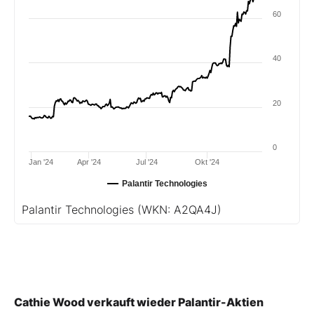
60
40
20
0
Jan '24
Apr '24
Jul '24
Okt '24
Palantir Technologies
Palantir Technologies
(WKN: A2QA4J)
Cathie Wood verkauft wieder Palantir-Aktien