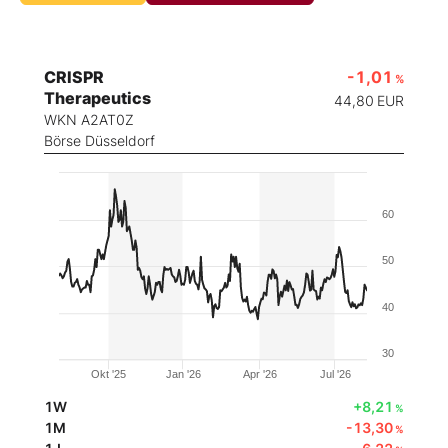
CRISPR
-1,01
%
Therapeutics
44,80
EUR
WKN A2AT0Z
Börse Düsseldorf
60
50
40
30
Okt '25
Jan '26
Apr '26
Jul '26
1W
+8,21
%
1M
-13,30
%