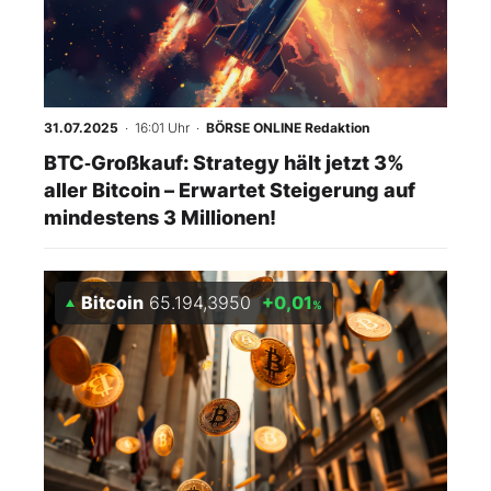
Mein B:O
Mein Konto
31.07.2025
· 16:01 Uhr
·
BÖRSE ONLINE Redaktion
BTC‑Großkauf: Strategy hält jetzt 3%
Folgen Sie uns
aller Bitcoin – Erwartet Steigerung auf
mindestens 3 Millionen!
Kontakt
Bitcoin
65.194,3950
+0,01
%