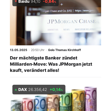
Baidu
94,10
-0,84
%
13.05.2025
· 20:50 Uhr
·
Golo Thomas Kirchhoff
Der mächtigste Banker zündet
Milliarden‑Move: Was JPMorgan jetzt
kauft, verändert alles!
DAX
26.356,42
+0,14
%