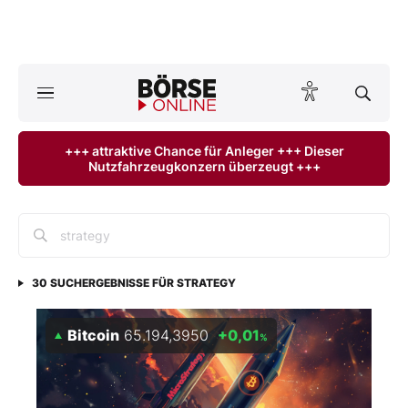
A
ktuelle Ausgabe BÖRSE ONLINE lesen
Börse
+++ attraktive Chance für Anleger +++ Dieser
Nutzfahrzeugkonzern überzeugt +++
News
Anlageprodukte
Finanz-Check
30
SUCHERGEBNISSE FÜR
STRATEGY
Abo & Shop
Bitcoin
65.194,3950
+0,01
%
BO-Musterdepots
Experten