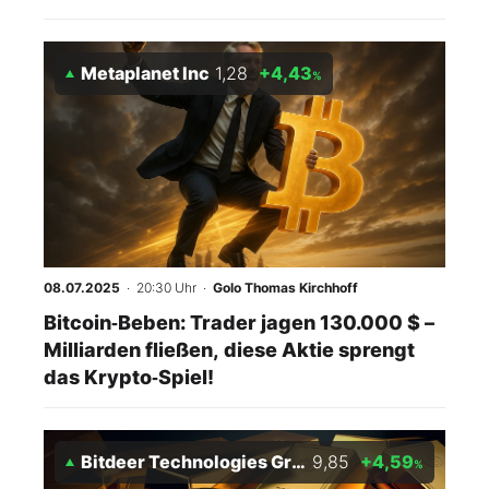
Metaplanet Inc
1,28
+4,43
%
08.07.2025
· 20:30 Uhr
·
Golo Thomas Kirchhoff
Bitcoin‑Beben: Trader jagen 130.000 $ –
Milliarden fließen, diese Aktie sprengt
das Krypto‑Spiel!
Bitdeer Technologies Group
9,85
+4,59
%