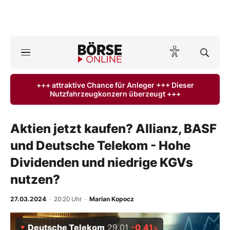
A
ktuelle Ausgabe BÖRSE ONLINE lesen
Börse
+++ attraktive Chance für Anleger +++ Dieser
Nutzfahrzeugkonzern überzeugt +++
News
Anlageprodukte
Aktien jetzt kaufen? Allianz, BASF
und Deutsche Telekom - Hohe
Finanz-Check
Dividenden und niedrige KGVs
Abo & Shop
nutzen?
BO-Musterdepots
27.03.2024
· 20:20 Uhr
·
Marian Kopocz
Experten
Deutsche Telekom
29,01
-0,41
%