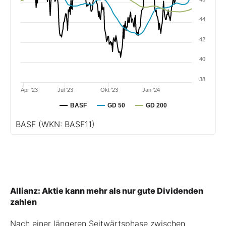
44
42
40
38
Apr '23
Jul '23
Okt '23
Jan '24
BASF
GD 50
GD 200
BASF
(WKN: BASF11)
Allianz: Aktie kann mehr als nur gute Dividenden
zahlen
Nach einer längeren Seitwärtsphase zwischen