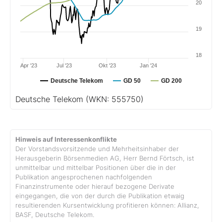
20
19
18
Apr '23
Jul '23
Okt '23
Jan '24
Deutsche Telekom
GD 50
GD 200
Deutsche Telekom
(WKN: 555750)
Hinweis auf Interessenkonflikte
Der Vorstandsvorsitzende und Mehrheitsinhaber der
Herausgeberin Börsenmedien AG, Herr Bernd Förtsch, ist
unmittelbar und mittelbar Positionen über die in der
Publikation angesprochenen nachfolgenden
Finanzinstrumente oder hierauf bezogene Derivate
eingegangen, die von der durch die Publikation etwaig
resultierenden Kursentwicklung profitieren können: Allianz,
BASF, Deutsche Telekom.