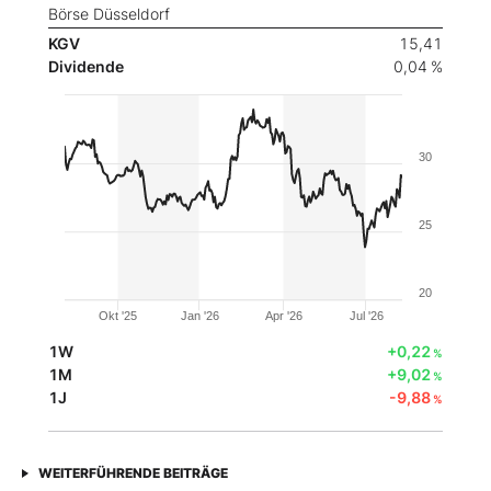
Börse Düsseldorf
KGV
15,41
Dividende
0,04 %
30
25
20
Okt '25
Jan '26
Apr '26
Jul '26
1W
+0,22
%
1M
+9,02
%
1J
-9,88
%
WEITERFÜHRENDE BEITRÄGE