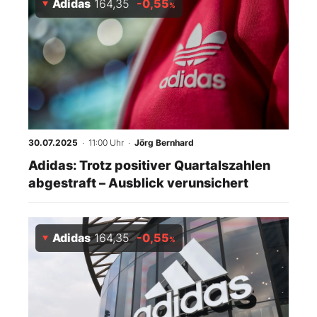
Adidas
164,35
-0,55
%
30.07.2025
· 11:00 Uhr
·
Jörg Bernhard
Adidas: Trotz positiver Quartalszahlen
abgestraft – Ausblick verunsichert
Adidas
164,35
-0,55
%