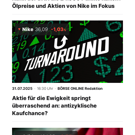
Ölpreise und Aktien von Nike im Fokus
Nike
36,09
-1,03
%
31.07.2025
· 16:30 Uhr
·
BÖRSE ONLINE Redaktion
Aktie für die Ewigkeit springt
überraschend an: antizyklische
Kaufchance?