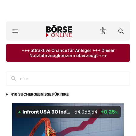
A
ktuelle Ausgabe BÖRSE ONLINE lesen
Börse
+++ attraktive Chance für Anleger +++ Dieser
Nutzfahrzeugkonzern überzeugt +++
News
Anlageprodukte
Finanz-Check
416
SUCHERGEBNISSE FÜR
NIKE
Abo & Shop
Infront USA 30 Industrial
54.056,54
+0,25
%
BO-Musterdepots
Experten