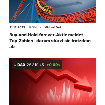
Mein B:O
Mein Konto
21.12.2025
· 19:30 Uhr
·
Michael Dell
Buy‑and‑Hold‑forever‑Aktie meldet
Folgen Sie uns
Top‑Zahlen ‑ darum stürzt sie trotzdem
ab
Kontakt
DAX
26.319,45
+0,69
%