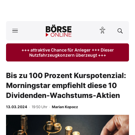
Börse
News
+++ attraktive Chance für Anleger +++ Dieser
Nutzfahrzeugkonzern überzeugt +++
Anlageprodukte
Finanz-Check
Bis zu 100 Prozent Kurspotenzial:
Morningstar empfiehlt diese 10
Abo & Shop
Dividenden-Wachstums-Aktien
BO-Musterdepots
13.03.2024
· 19:50 Uhr
·
Marian Kopocz
Experten
Mein B:O