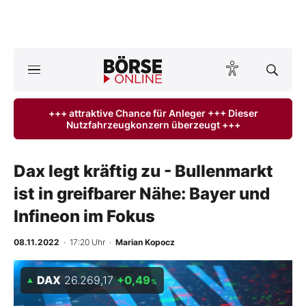
A
ktuelle Ausgabe BÖRSE ONLINE lesen
Börse
+++ attraktive Chance für Anleger +++ Dieser
Nutzfahrzeugkonzern überzeugt +++
News
Anlageprodukte
Dax legt kräftig zu - Bullenmarkt
ist in greifbarer Nähe: Bayer und
Finanz-Check
Infineon im Fokus
Abo & Shop
08.11.2022
· 17:20 Uhr
·
Marian Kopocz
BO-Musterdepots
DAX
26.269,17
+0,49
%
Experten