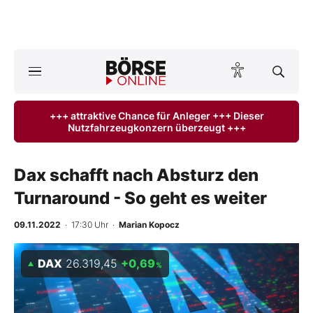
Börse
News
+++ attraktive Chance für Anleger +++ Dieser
Nutzfahrzeugkonzern überzeugt +++
Anlageprodukte
Finanz-Check
Dax schafft nach Absturz den
Turnaround - So geht es weiter
Abo & Shop
09.11.2022
· 17:30 Uhr
·
Marian Kopocz
BO-Musterdepots
DAX
26.319,45
+0,69
%
Experten
Mein B:O