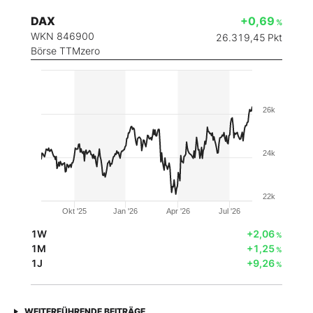
DAX
+0,69
%
WKN 846900
26.319,45
Pkt
Börse TTMzero
26k
24k
22k
Okt '25
Jan '26
Apr '26
Jul '26
1W
+2,06
%
1M
+1,25
%
1J
+9,26
%
WEITERFÜHRENDE BEITRÄGE