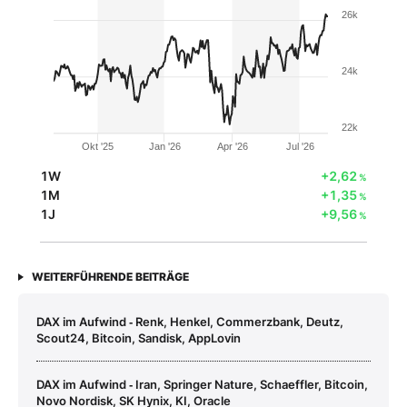
26k
24k
22k
Okt '25
Jan '26
Apr '26
Jul '26
1W
+2,62
%
1M
+1,35
%
1J
+9,56
%
WEITERFÜHRENDE BEITRÄGE
DAX im Aufwind ‑ Renk, Henkel, Commerzbank, Deutz,
Scout24, Bitcoin, Sandisk, AppLovin
DAX im Aufwind ‑ Iran, Springer Nature, Schaeffler, Bitcoin,
Novo Nordisk, SK Hynix, KI, Oracle