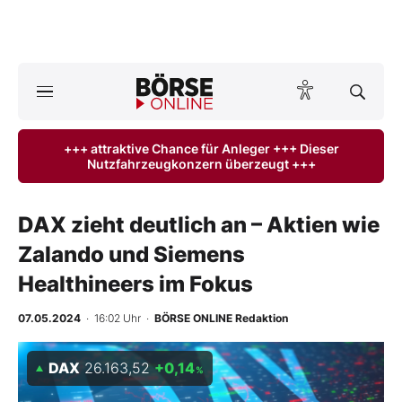
A
ktuelle Ausgabe BÖRSE ONLINE lesen
Börse
+++ attraktive Chance für Anleger +++ Dieser
Nutzfahrzeugkonzern überzeugt +++
News
Anlageprodukte
DAX zieht deutlich an – Aktien wie
Zalando und Siemens
Finanz-Check
Healthineers im Fokus
Abo & Shop
07.05.2024
· 16:02 Uhr
·
BÖRSE ONLINE Redaktion
BO-Musterdepots
DAX
26.163,52
+0,14
%
Experten