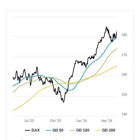
18k
17k
16k
15k
14k
Jul '23
Okt '23
Jan '24
Apr '24
DAX
GD 50
GD 100
GD 200