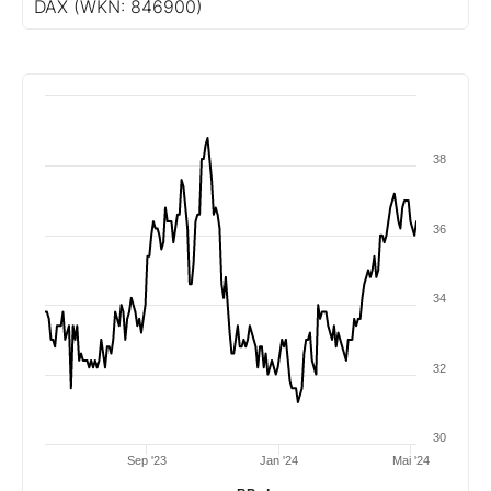
DAX
(WKN: 846900)
38
36
34
32
30
Sep '23
Jan '24
Mai '24