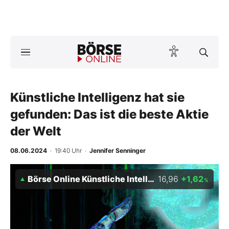
A
ktuelle Ausgabe BÖRSE ONLINE lesen
Börse
News
Künstliche Intelligenz hat sie
gefunden: Das ist die beste Aktie
Anlageprodukte
der Welt
Finanz-Check
08.06.2024
· 19:40 Uhr
·
Jennifer Senninger
Abo & Shop
Börse Online Künstliche Intelligenz Index
16,96
+1,62
%
BO-Musterdepots
Experten