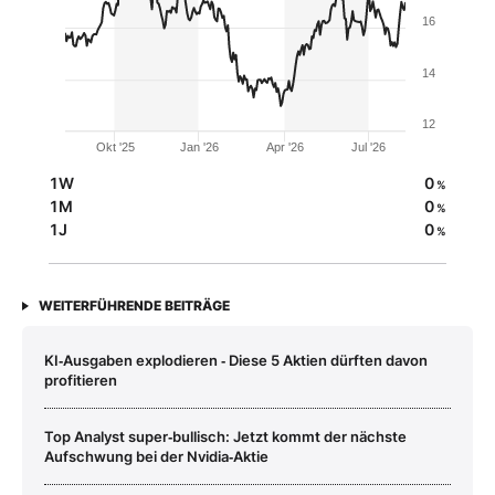
16
14
12
Okt '25
Jan '26
Apr '26
Jul '26
1W
0
%
1M
0
%
1J
0
%
WEITERFÜHRENDE BEITRÄGE
KI‑Ausgaben explodieren ‑ Diese 5 Aktien dürften davon
profitieren
Top Analyst super‑bullisch: Jetzt kommt der nächste
Aufschwung bei der Nvidia‑Aktie