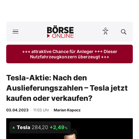
Börse
News
+++ attraktive Chance für Anleger +++ Dieser
Nutzfahrzeugkonzern überzeugt +++
Anlageprodukte
Finanz-Check
Tesla-Aktie: Nach den
Auslieferungszahlen – Tesla jetzt
Abo & Shop
kaufen oder verkaufen?
BO-Musterdepots
03.04.2023
· 11:03 Uhr
·
Marian Kopocz
Experten
Tesla
284,20
+2,49
%
Mein B:O