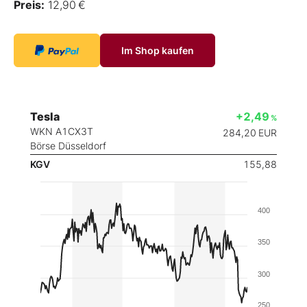
Preis:
12,90 €
Im Shop kaufen
Tesla
+2,49
%
WKN A1CX3T
284,20
EUR
Börse Düsseldorf
KGV
155,88
400
350
300
250