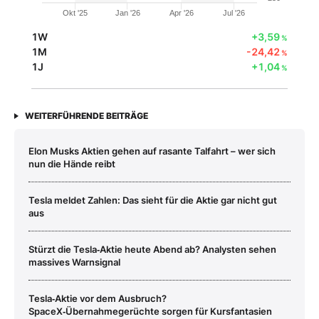
Okt '25
Jan '26
Apr '26
Jul '26
1W
+3,59
%
1M
-24,42
%
1J
+1,04
%
WEITERFÜHRENDE BEITRÄGE
Elon Musks Aktien gehen auf rasante Talfahrt – wer sich
nun die Hände reibt
Tesla meldet Zahlen: Das sieht für die Aktie gar nicht gut
aus
Stürzt die Tesla‑Aktie heute Abend ab? Analysten sehen
massives Warnsignal
Tesla‑Aktie vor dem Ausbruch?
SpaceX‑Übernahmegerüchte sorgen für Kursfantasien