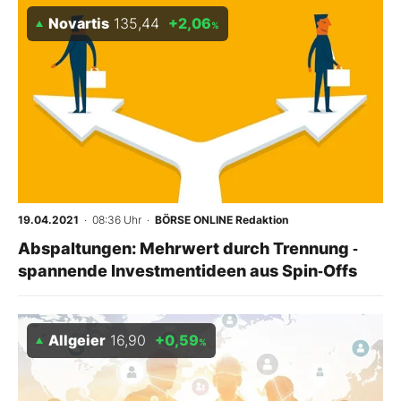
Novartis
135,44
+2,06
%
19.04.2021
· 08:36 Uhr
·
BÖRSE ONLINE Redaktion
Abspaltungen: Mehrwert durch Trennung ‑
spannende Investmentideen aus Spin‑Offs
Allgeier
16,90
+0,59
%