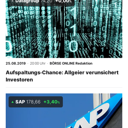
Datagroup
74,20
+0,00
%
25.08.2019
· 20:00 Uhr
·
BÖRSE ONLINE Redaktion
Aufspaltungs‑Chance: Allgeier verunsichert
Investoren
SAP
178,66
+3,40
%