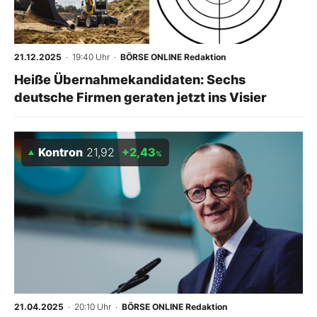
Mein B:O
21.12.2025
· 19:40 Uhr
·
BÖRSE ONLINE Redaktion
Mein Konto
Heiße Übernahmekandidaten: Sechs
deutsche Firmen geraten jetzt ins Visier
Folgen Sie uns
Kontron
21,92
+2,43
%
Kontakt
21.04.2025
· 20:10 Uhr
·
BÖRSE ONLINE Redaktion