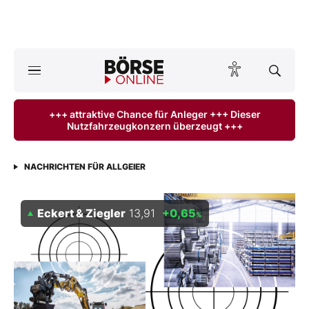
A
ktuelle Ausgabe BÖRSE ONLINE lesen
Börse
+++ attraktive Chance für Anleger +++ Dieser
Nutzfahrzeugkonzern überzeugt +++
News
Anlageprodukte
NACHRICHTEN FÜR ALLGEIER
Finanz-Check
Eckert & Ziegler
13,91
+0,65
%
Abo & Shop
BO-Musterdepots
Experten