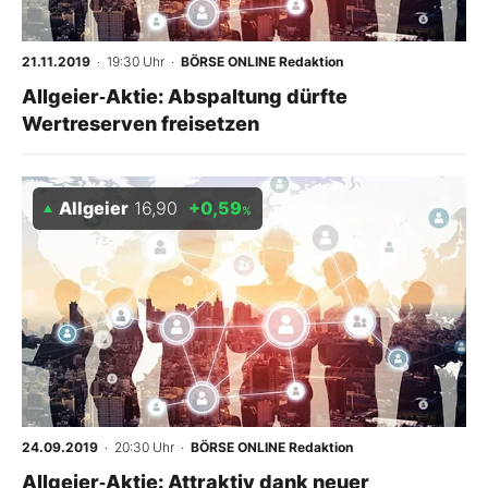
21.11.2019
· 19:30 Uhr
·
BÖRSE ONLINE Redaktion
Allgeier‑Aktie: Abspaltung dürfte
Wertreserven freisetzen
Allgeier
16,90
+0,59
%
24.09.2019
· 20:30 Uhr
·
BÖRSE ONLINE Redaktion
Allgeier‑Aktie: Attraktiv dank neuer