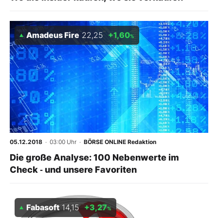
Amadeus Fire
22,25
+1,60
%
05.12.2018
· 03:00 Uhr
·
BÖRSE ONLINE Redaktion
Die große Analyse: 100 Nebenwerte im
Check ‑ und unsere Favoriten
Fabasoft
14,15
+3,27
%