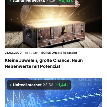
Adtran Networks
23,30
+0,43
%
21.02.2020
· 01:30 Uhr
·
BÖRSE ONLINE Redaktion
Kleine Juwelen, große Chance: Neun
Nebenwerte mit Potenzial
United Internet
23,86
+1,44
%