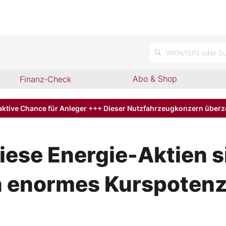
n
WKN/ISIN oder Su
Abo & Shop
Finanz-Check
aktive Chance für Anleger +++ Dieser Nutzfahrzeugkonzern über
iese Energie-Aktien si
n enormes Kurspotenz