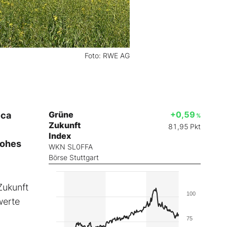
Foto: RWE AG
Grüne
+0,59
ica
%
Zukunft
81,95
Pkt
Index
hohes
WKN SL0FFA
Börse Stuttgart
Zukunft
100
werte
75