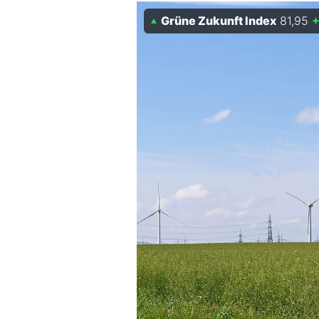
Experten
Grüne Zukunft Index
81,95
+
Mein B:O
Mein Konto
Folgen Sie uns
Kontakt