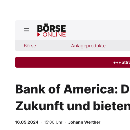
Jetzt a
ktuelle Ausgabe BÖRSE ONLINE lese
Börse
Börse
Anlageprodukte
News
+++ attr
Anlageprodukte
Bank of America: D
Finanz-Check
Zukunft und biete
Abo & Shop
BO-Musterdepots
16.05.2024
· 15:00 Uhr
·
Johann Werther