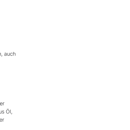
n, auch
er
us Öl,
er