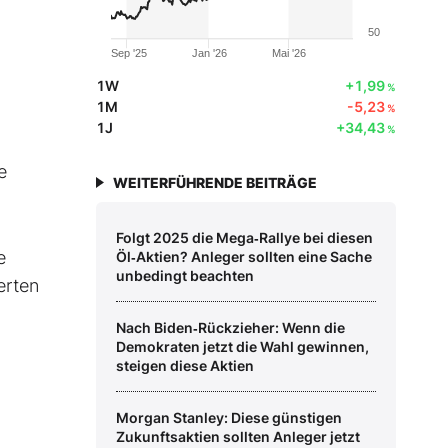
50
Sep '25
Jan '26
Mai '26
1W
+1,99
%
1M
-5,23
%
1J
+34,43
%
e
WEITERFÜHRENDE BEITRÄGE
Folgt 2025 die Mega‑Rallye bei diesen
e
Öl‑Aktien? Anleger sollten eine Sache
unbedingt beachten
erten
Nach Biden‑Rückzieher: Wenn die
Demokraten jetzt die Wahl gewinnen,
steigen diese Aktien
Morgan Stanley: Diese günstigen
Zukunftsaktien sollten Anleger jetzt