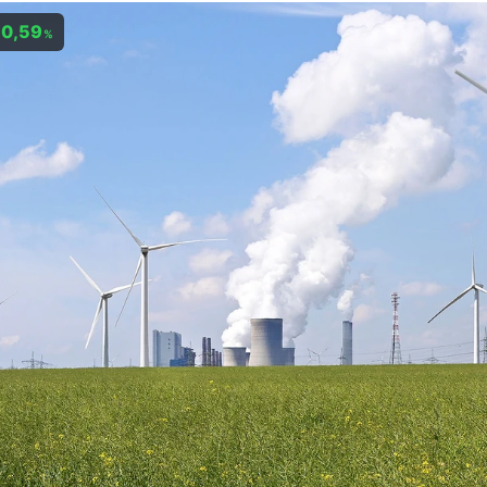
0,59
%