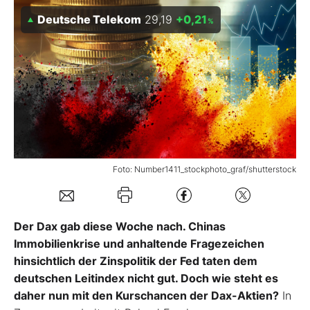
Deutsche Telekom
29,19
+0,21
%
Mein B:O
Mein Konto
Folgen Sie uns
Kontakt
Foto: Number1411_stockphoto_graf/shutterstock
Der Dax gab diese Woche nach. Chinas
Immobilienkrise und anhaltende Fragezeichen
hinsichtlich der Zinspolitik der Fed taten dem
deutschen Leitindex nicht gut. Doch wie steht es
daher nun mit den Kurschancen der Dax-Aktien?
In