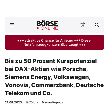
A
ktuelle Ausgabe BÖRSE ONLINE lesen
Börse
+++ attraktive Chance für Anleger +++ Dieser
Nutzfahrzeugkonzern überzeugt +++
News
Anlageprodukte
Bis zu 50 Prozent Kurspotenzial
bei DAX-Aktien wie Porsche,
Finanz-Check
Siemens Energy, Volkswagen,
Abo & Shop
Vonovia, Commerzbank, Deutsche
Telekom und Co.
BO-Musterdepots
21.08.2023
· 19:20 Uhr
·
Marian Kopocz
Experten