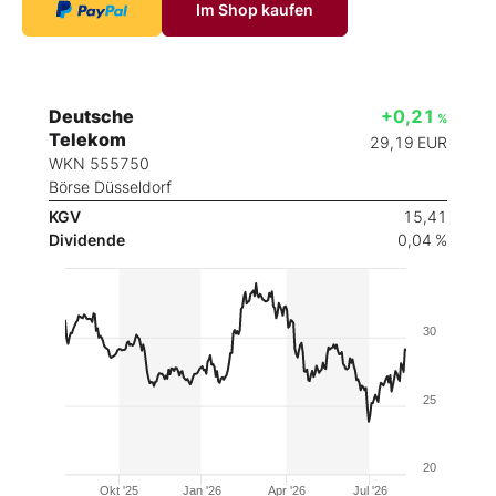
Im Shop kaufen
Deutsche
+0,21
%
Telekom
29,19
EUR
WKN 555750
Börse Düsseldorf
KGV
15,41
Dividende
0,04 %
30
25
20
Okt '25
Jan '26
Apr '26
Jul '26