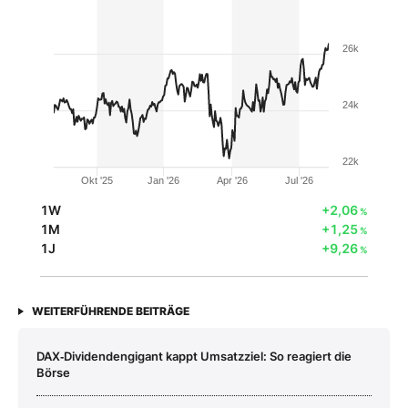
26k
24k
22k
Okt '25
Jan '26
Apr '26
Jul '26
1W
+2,06
%
1M
+1,25
%
1J
+9,26
%
WEITERFÜHRENDE BEITRÄGE
DAX‑Dividendengigant kappt Umsatzziel: So reagiert die
Börse