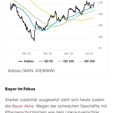
175
150
125
100
75
Okt '22
Jan '23
Apr '23
Jul '23
Adidas
GD 50
GD 100
GD 200
Adidas
(WKN: A1EWWW)
Bayer im Fokus
Starker volatilität ausgesetzt sieht sich heute zudem
die
Bayer Aktie
. Wegen der schwachen Geschäfte mit
Pflanzenschutzmitteln wie dem Unkrautvernichter