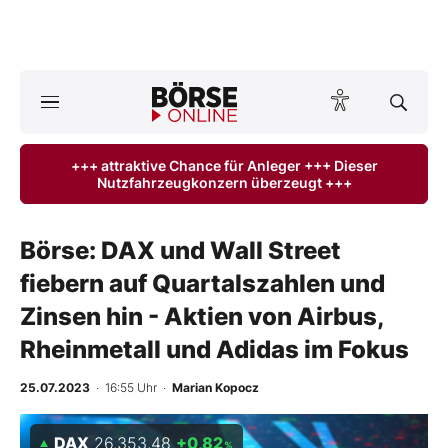
A
ktuelle Ausgabe BÖRSE ONLINE lesen
Börse
+++ attraktive Chance für Anleger +++ Dieser
Nutzfahrzeugkonzern überzeugt +++
News
Anlageprodukte
Börse: DAX und Wall Street
fiebern auf Quartalszahlen und
Finanz-Check
Zinsen hin - Aktien von Airbus,
Abo & Shop
Rheinmetall und Adidas im Fokus
BO-Musterdepots
25.07.2023
· 16:55 Uhr
·
Marian Kopocz
Experten
DAX
26.353,48
+0,82
%