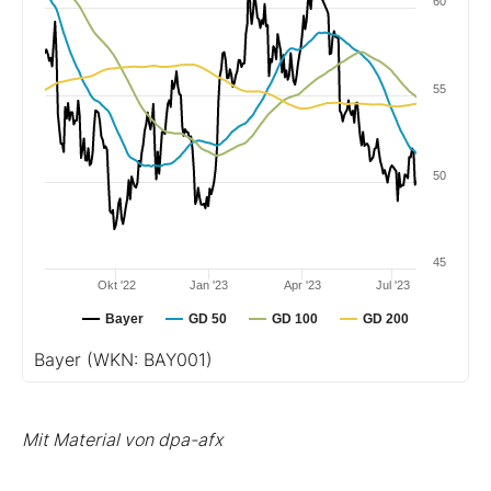
60
55
50
45
Okt '22
Jan '23
Apr '23
Jul '23
Bayer
GD 50
GD 100
GD 200
Bayer
(WKN: BAY001)
Mit Material von dpa-afx