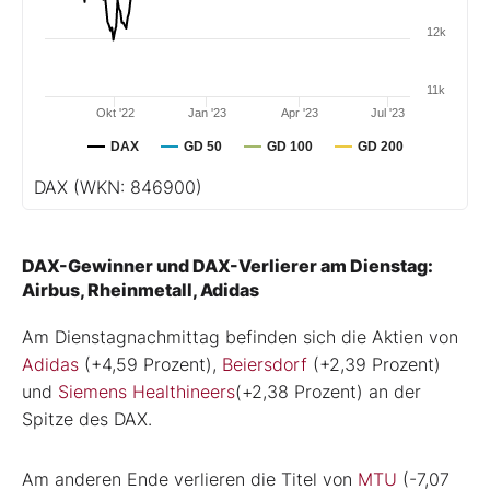
12k
11k
Okt '22
Jan '23
Apr '23
Jul '23
DAX
GD 50
GD 100
GD 200
DAX
(WKN: 846900)
DAX-Gewinner und DAX-Verlierer am Dienstag:
Airbus, Rheinmetall, Adidas
Am Dienstagnachmittag befinden sich die Aktien von
Adidas
(+4,59 Prozent),
Beiersdorf
(+2,39 Prozent)
und
Siemens Healthineers
(+2,38 Prozent) an der
Spitze des DAX.
Am anderen Ende verlieren die Titel von
MTU
(-7,07