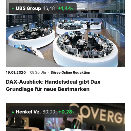
UBS Group
46,48
+1,44
%
19.01.2020
· 09:30 Uhr
·
Börse Online Redaktion
DAX‑Ausblick: Handelsdeal gibt Dax
Grundlage für neue Bestmarken
Henkel Vz.
80,00
+0,28
%