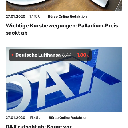
27.01.2020
· 17:10 Uhr
·
Börse Online Redaktion
Wichtige Kursbewegungen: Palladium‑Preis
sackt ab
Deutsche Lufthansa
8,44
-1,80
%
27.01.2020
· 15:45 Uhr
·
Börse Online Redaktion
DAX rutscht ab: Sorge vor