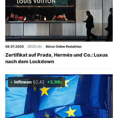
08.07.2020
· 09:20 Uhr
·
Börse Online Redaktion
Zertifikat auf Prada, Hermès und Co.: Luxus
nach dem Lockdown
Infineon
62,42
+3,99
%