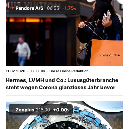
Pandora A/S
106,55
-1,75
%
11.02.2020
· 08:00 Uhr
·
Börse Online Redaktion
Hermes, LVMH und Co.: Luxusgüterbranche
steht wegen Corona glanzloses Jahr bevor
Zooplus
216,00
+0,00
%