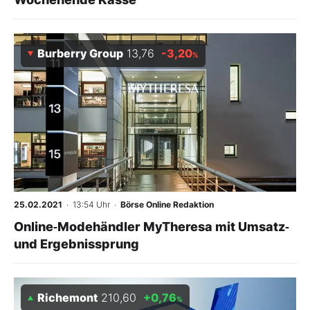
Burberry Group
13,76
-3,20
%
25.02.2021
· 13:54 Uhr
·
Börse Online Redaktion
Online‑Modehändler MyTheresa mit Umsatz‑
und Ergebnissprung
Richemont
210,60
+0,76
%