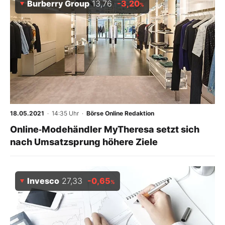
Burberry Group
13,76
-3,20
%
18.05.2021
· 14:35 Uhr
·
Börse Online Redaktion
Online‑Modehändler MyTheresa setzt sich
nach Umsatzsprung höhere Ziele
Invesco
27,33
-0,65
%