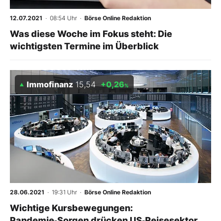
12.07.2021
· 08:54 Uhr
·
Börse Online Redaktion
Was diese Woche im Fokus steht: Die
wichtigsten Termine im Überblick
Immofinanz
15,54
+0,26
%
28.06.2021
· 19:31 Uhr
·
Börse Online Redaktion
Wichtige Kursbewegungen:
Pandemie‑Sorgen drücken US‑Reisesektor