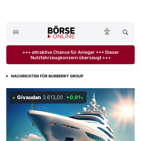
Börse
News
+++ attraktive Chance für Anleger +++ Dieser
Nutzfahrzeugkonzern überzeugt +++
Anlageprodukte
Finanz-Check
NACHRICHTEN FÜR BURBERRY GROUP
Abo & Shop
Givaudan
3.613,00
+0,91
%
BO-Musterdepots
Experten
Mein B:O