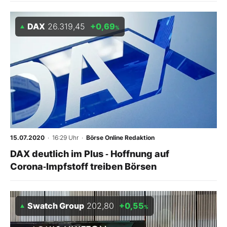
DAX
26.319,45
+0,69
%
15.07.2020
· 16:29 Uhr
·
Börse Online Redaktion
DAX deutlich im Plus ‑ Hoffnung auf
Corona‑Impfstoff treiben Börsen
Swatch Group
202,80
+0,55
%