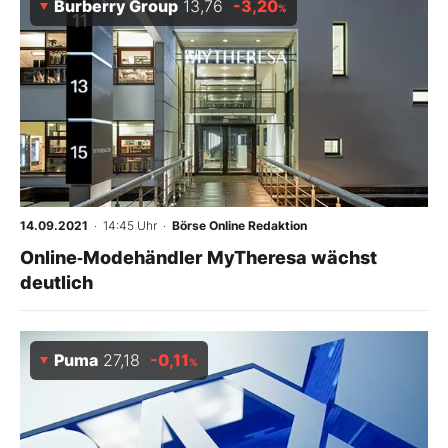
Burberry Group
13,76
-3,20
%
14.09.2021
· 14:45 Uhr
·
Börse Online Redaktion
Online‑Modehändler MyTheresa wächst
deutlich
Puma
27,18
-0,11
%