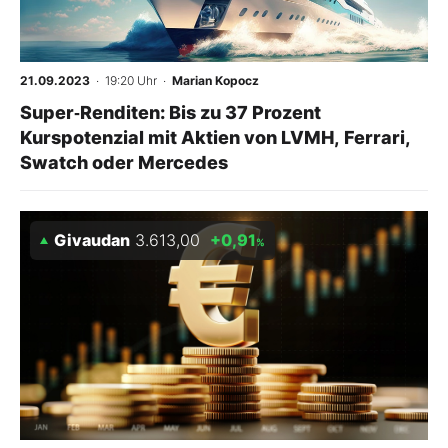
Mein Konto
21.09.2023
· 19:20 Uhr
·
Marian Kopocz
Super‑Renditen: Bis zu 37 Prozent
Folgen Sie uns
Kurspotenzial mit Aktien von LVMH, Ferrari,
Swatch oder Mercedes
Kontakt
Givaudan
3.613,00
+0,91
%