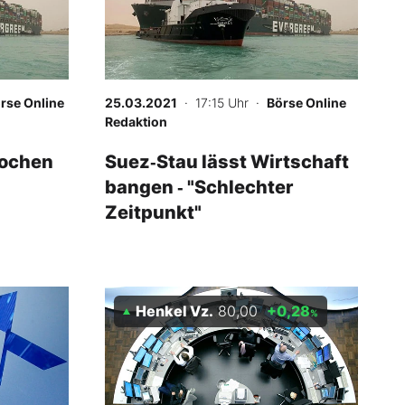
rse Online
25.03.2021
· 17:15 Uhr
·
Börse Online
Redaktion
Wochen
Suez‑Stau lässt Wirtschaft
bangen ‑ "Schlechter
Zeitpunkt"
Henkel Vz.
80,00
+0,28
%