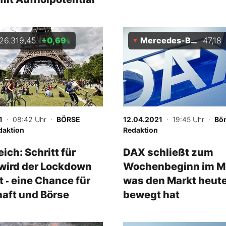
26.319,45
+0,69
Mercedes-Benz
47,18
%
1
· 08:42 Uhr
·
BÖRSE
12.04.2021
· 19:45 Uhr
·
Bör
daktion
Redaktion
ich: Schritt für
DAX schließt zum
 wird der Lockdown
Wochenbeginn im Mi
 ‑ eine Chance für
was den Markt heut
aft und Börse
bewegt hat