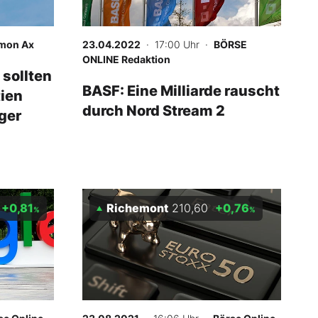
mon Ax
23.04.2022
· 17:00 Uhr
·
BÖRSE
ONLINE Redaktion
 sollten
BASF: Eine Milliarde rauscht
tien
durch Nord Stream 2
ger
+0,81
Richemont
210,60
+0,76
%
%