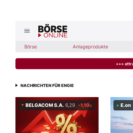
Jetzt a
ktuelle Ausgabe BÖRSE ONLINE lese
Börse
Börse
Anlageprodukte
News
+++ attr
Anlageprodukte
NACHRICHTEN FÜR ENGIE
Finanz-Check
BELGACOM S.A.
6,29
-1,10
E.on
%
Abo & Shop
BO-Musterdepots