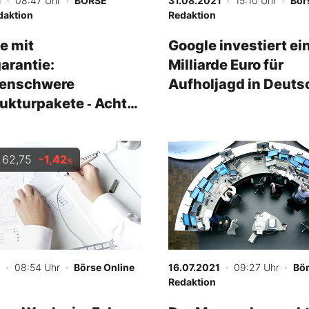
1
· 08:47 Uhr
·
BÖRSE
31.08.2021
· 15:10 Uhr
·
Bör
daktion
Redaktion
e mit
Google investiert ei
arantie:
Milliarde Euro für
denschwere
Aufholjagd in Deuts
rukturpakete ‑ Acht
 die davon
ren
62,75
-1,42
-
%
%
1
· 08:54 Uhr
·
Börse Online
16.07.2021
· 09:27 Uhr
·
Bör
Redaktion