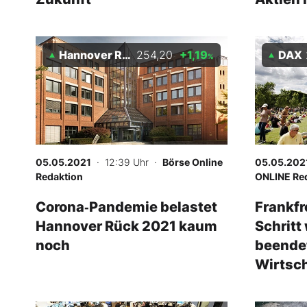
Hannover Rück
254,20
+1,19
DAX
%
05.05.2021
· 12:39 Uhr
·
Börse Online
05.05.202
Redaktion
ONLINE Re
Corona‑Pandemie belastet
Frankfre
Hannover Rück 2021 kaum
Schritt
noch
beendet
Wirtsch