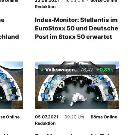
se Online
23.08.2021
· 16:06 Uhr
·
Börse Online
Redaktion
ne
Index‑Monitor: Stellantis im
EuroStoxx 50 und Deutsche
chland
Post im Stoxx 50 erwartet
Volkswagen Vz.
76,42
+0,85
%
se Online
05.07.2021
· 09:20 Uhr
·
Börse Online
Redaktion