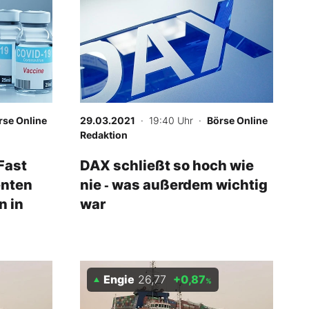
-
%
rse Online
29.03.2021
· 19:40 Uhr
·
Börse Online
Redaktion
Fast
DAX schließt so hoch wie
enten
nie ‑ was außerdem wichtig
n in
war
Engie
26,77
+0,87
%