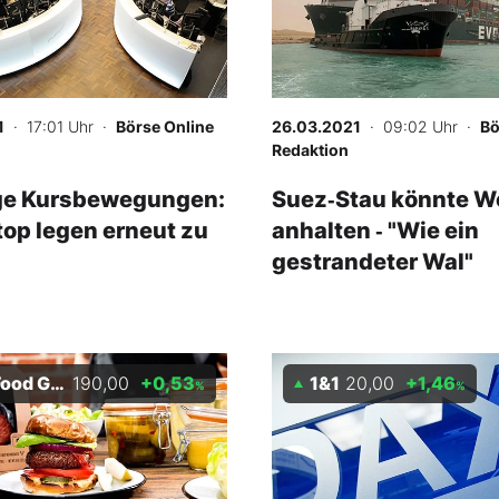
1
· 17:01 Uhr
·
Börse Online
26.03.2021
· 09:02 Uhr
·
Bö
Redaktion
ge Kursbewegungen:
Suez‑Stau könnte 
op legen erneut zu
anhalten ‑ "Wie ein
gestrandeter Wal"
d Group AG
190,00
+0,53
1&1
20,00
+1,46
%
%