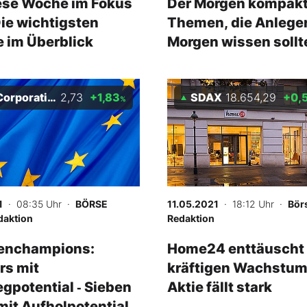
ese Woche im Fokus
Der Morgen kompakt
Die wichtigsten
Themen, die Anlege
 im Überblick
Morgen wissen sollt
orporation
2,73
+1,83
SDAX
18.654,29
+0,
%
1
· 08:35 Uhr
·
BÖRSE
11.05.2021
· 18:12 Uhr
·
Bör
daktion
Redaktion
enchampions:
Home24 enttäuscht 
rs mit
kräftigen Wachstum
egpotential ‑ Sieben
Aktie fällt stark
mit Aufholpotential