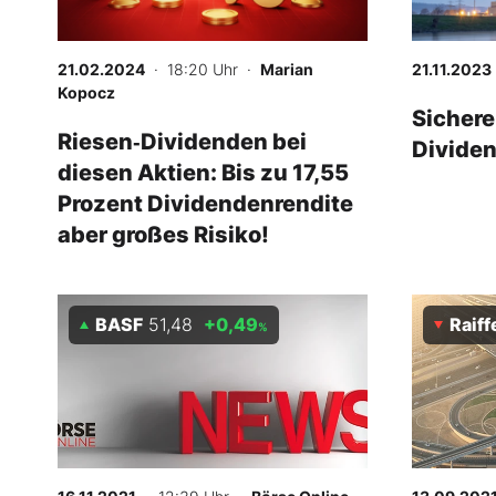
Experten
21.02.2024
· 18:20 Uhr
·
Marian
21.11.2023
Mein B:O
Kopocz
Sichere
Riesen‑Dividenden bei
Dividen
diesen Aktien: Bis zu 17,55
Mein Konto
Prozent Dividendenrendite
aber großes Risiko!
Folgen Sie uns
Kontakt
BASF
51,48
+0,49
Raiffe
%