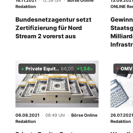
16.11.2021
· 12:39 Uhr
·
Börse Online
13.09.202
Redaktion
ONLINE Re
Bundesnetzagentur setzt
Gewinn
Zertifizierung für Nord
Staatsg
Stream 2 vorerst aus
Milliar
Infrast
Aktien,
profitie
Private Equity Holding AG
66,00
+1,54
OMV
%
06.08.2021
· 08:49 Uhr
·
Börse Online
26.07.202
Redaktion
Redaktion