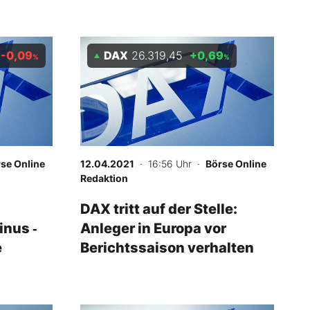
-0,09
DAX
26.319,45
+0,69
%
%
se Online
12.04.2021
· 16:56 Uhr
·
Börse Online
Redaktion
DAX tritt auf der Stelle:
nus ‑
Anleger in Europa vor
e
Berichtssaison verhalten