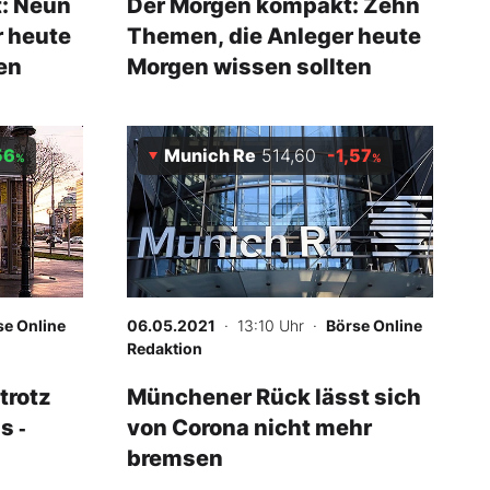
: Neun
Der Morgen kompakt: Zehn
r heute
Themen, die Anleger heute
en
Morgen wissen sollten
56
Munich Re
514,60
-1,57
%
%
se Online
06.05.2021
· 13:10 Uhr
·
Börse Online
Redaktion
trotz
Münchener Rück lässt sich
s ‑
von Corona nicht mehr
bremsen