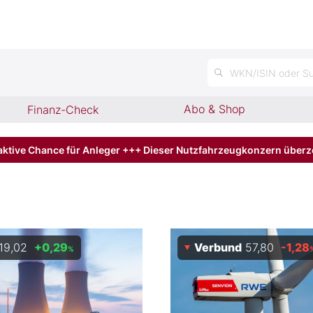
n
WKN/ISIN oder Su
Abo & Shop
Finanz-Check
aktive Chance für Anleger +++ Dieser Nutzfahrzeugkonzern über
19,02
+0,29
Verbund
57,80
-1,28
%