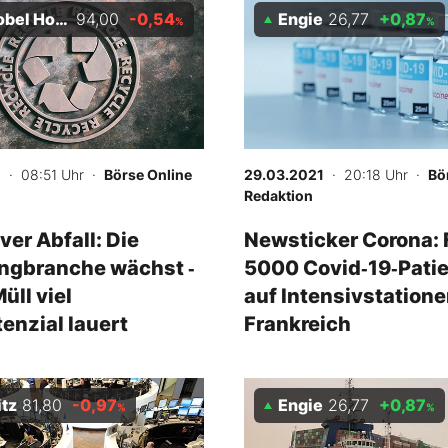
 Holding AG
94,00
-0,54
Engie
26,77
+0,87
%
%
1
· 08:51 Uhr
·
Börse Online
29.03.2021
· 20:18 Uhr
·
Bö
Redaktion
ver Abfall: Die
Newsticker Corona: 
ngbranche wächst ‑
5000 Covid‑19‑Pati
üll viel
auf Intensivstatione
enzial lauert
Frankreich
itz
81,80
-0,97
Engie
26,77
+0,87
%
%