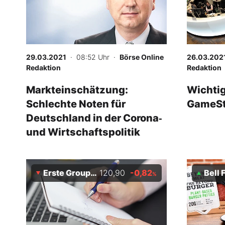
29.03.2021
· 08:52 Uhr
·
Börse Online
26.03.202
Redaktion
Redaktion
Markteinschätzung:
Wichti
Schlechte Noten für
GameSt
Deutschland in der Corona‑
und Wirtschaftspolitik
Erste Group Bank
120,90
-0,82
Bell Foo
%