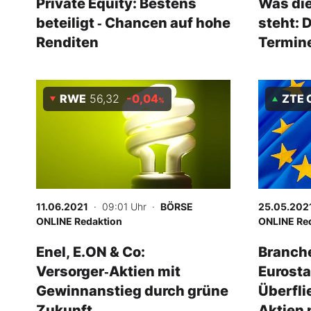
Private Equity: Bestens
Was di
beteiligt ‑ Chancen auf hohe
steht: 
Renditen
Termine
RWE
56,32
-0,04
ZTE C
%
11.06.2021
· 09:01 Uhr
·
BÖRSE
25.05.202
ONLINE Redaktion
ONLINE Re
Enel, E.ON & Co:
Branch
Versorger‑Aktien mit
Eurosta
Gewinnanstieg durch grüne
Überfli
Zukunft
Aktien 