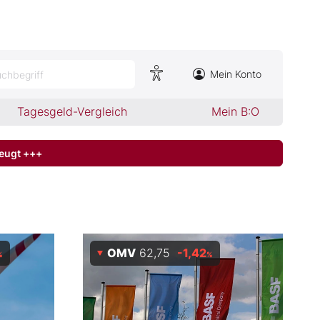
Mein Konto
chbegriff
Tagesgeld-Vergleich
Mein B:O
zeugt +++
OMV
62,75
-1,42
%
%