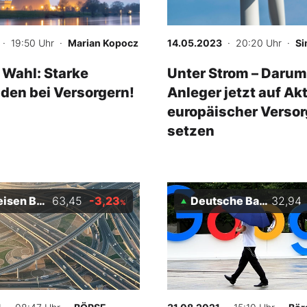
· 19:50 Uhr
·
Marian Kopocz
14.05.2023
· 20:20 Uhr
·
Si
 Wahl: Starke
Unter Strom – Darum
den bei Versorgern!
Anleger jetzt auf Ak
europäischer Versor
setzen
isen Bank
63,45
-3,23
Deutsche Bank
32,94
%