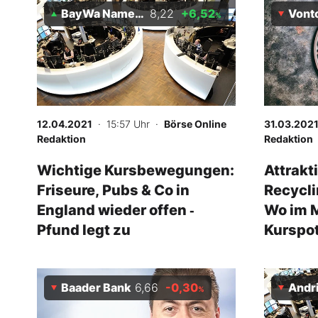
BayWa Namensaktie
8,22
+6,52
Vontobel
%
12.04.2021
· 15:57 Uhr
·
Börse Online
31.03.202
Redaktion
Redaktion
Wichtige Kursbewegungen:
Attrakti
Friseure, Pubs & Co in
Recycli
England wieder offen ‑
Wo im M
Pfund legt zu
Kurspot
Baader Bank
6,66
-0,30
Andr
%