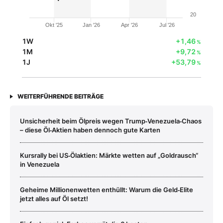
20
Okt '25
Jan '26
Apr '26
Jul '26
1W
+1,46
%
1M
+9,72
%
1J
+53,79
%
WEITERFÜHRENDE BEITRÄGE
Unsicherheit beim Ölpreis wegen Trump‑Venezuela‑Chaos
– diese Öl‑Aktien haben dennoch gute Karten
Kursrally bei US‑Ölaktien: Märkte wetten auf „Goldrausch“
in Venezuela
Geheime Millionenwetten enthüllt: Warum die Geld‑Elite
jetzt alles auf Öl setzt!