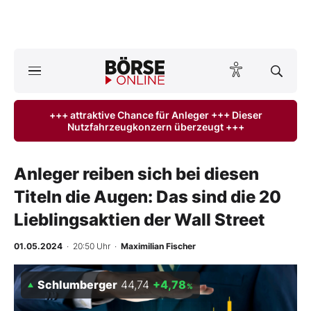
A
ktuelle Ausgabe BÖRSE ONLINE lesen
Börse
+++ attraktive Chance für Anleger +++ Dieser
Nutzfahrzeugkonzern überzeugt +++
News
Anlageprodukte
Anleger reiben sich bei diesen
Titeln die Augen: Das sind die 20
Finanz-Check
Lieblingsaktien der Wall Street
Abo & Shop
01.05.2024
· 20:50 Uhr
·
Maximilian Fischer
BO-Musterdepots
Schlumberger
44,74
+4,78
%
Experten