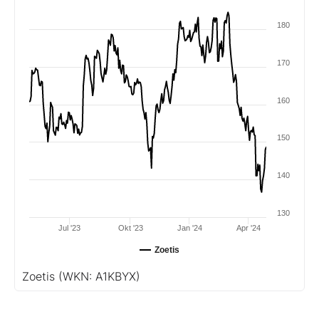
180
170
160
150
140
130
Jul '23
Okt '23
Jan '24
Apr '24
Zoetis
Zoetis
(WKN: A1KBYX)