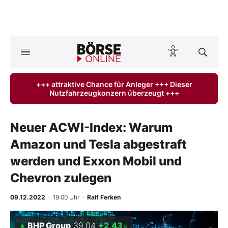
A
ktuelle Ausgabe BÖRSE ONLINE lesen
Börse
+++ attraktive Chance für Anleger +++ Dieser
Nutzfahrzeugkonzern überzeugt +++
News
Anlageprodukte
Neuer ACWI-Index: Warum
Amazon und Tesla abgestraft
Finanz-Check
werden und Exxon Mobil und
Abo & Shop
Chevron zulegen
BO-Musterdepots
09.12.2022
· 19:00 Uhr
·
Ralf Ferken
Experten
BHP Group
39,04
+2,43
%