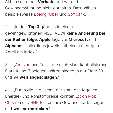
Aktien schreiben
Verluste
und wären bei
Gewinngewichtung nicht enthalten. Dazu zählen
beispielsweise
Boeing
,
Uber
und
Softbank
.“
2. „In den
Top 3
gäbe es in einem
gewinngewichteten MSCI ACWI
keine Änderung bei
der Reihenfolge
:
Apple
läge vor
Microsoft
und
Alphabet
– allerdings jeweils mit einem niedrigeren
Anteil am Index.“
3. „
Amazon
und
Tesla
, die nach Marktkapitalisierung
Platz 4 und 7 belegen, wären hingegen mit Platz 39
und 94
weit abgeschlagen
.“
4. „Durch die in diesem Jahr stark gestiegenen
Energie- und Rohstoffpreise konnten
Exxon Mobil
,
Chevron
und
BHP Billiton
ihre Gewinne stark steigern
und
weit voranrücken
.“