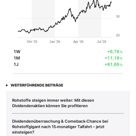
30
20
Okt '25
Jan '26
Apr '26
Jul '26
1W
+6,78
%
1M
+11,19
%
1J
+81,69
%
WEITERFÜHRENDE BEITRÄGE
Rohstoffe steigen immer weiter: Mit diesen
Dividendenaktien können Sie profitieren
Dividendenüberraschung & Comeback‑Chance bei
Rohstoffgigant nach 15‑monatiger Talfahrt – jetzt
einsteigen?